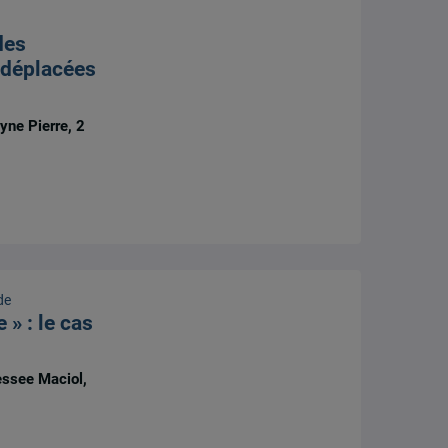
des
 déplacées
yne Pierre, 2
de
» : le cas
ssee Maciol,