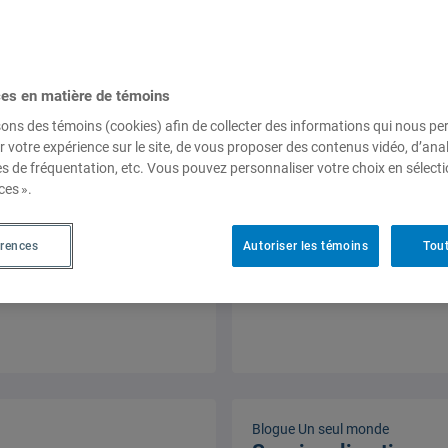
Blogue Un seul monde
ces en matière de témoins
Victoire syndicale : 
sons des témoins (cookies) afin de collecter des informations qui nous p
internationale de jus
r votre expérience sur le site, de vous proposer des contenus vidéo, d’anal
consacre la protecti
es de fréquentation, etc. Vous pouvez personnaliser votre choix en sélect
de grève dans la Co
ces ».
n°87
Blogue Un seul monde, Hugu
érences
Autoriser les témoins
Tout
Clément, 8 juin 2026
Blogue Un seul monde