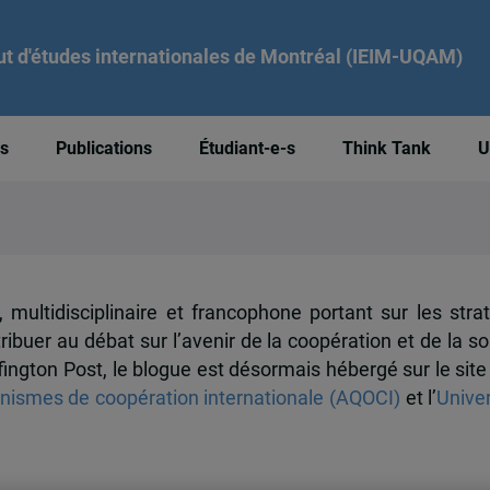
tut d'études internationales de Montréal (IEIM-UQAM)
és
Publications
Étudiant-e-s
Think Tank
U
, multidisciplinaire et francophone portant sur les str
ibuer au débat sur l’avenir de la coopération et de la so
ngton Post, le blogue est désormais hébergé sur le site 
nismes de coopération internationale (AQOCI)
et l’
Unive