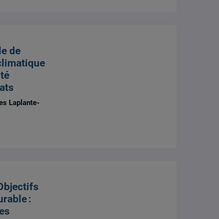
le de
 climatique
ité
ats
es Laplante-
5
Objectifs
rable :
des