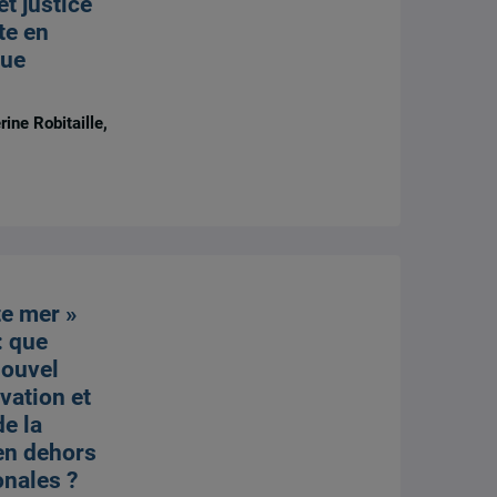
t justice
te en
que
ine Robitaille,
te mer »
: que
nouvel
vation et
de la
en dehors
onales ?