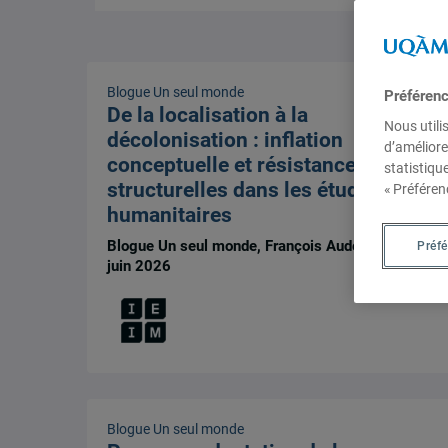
Blogue Un seul monde
Préféren
De la localisation à la
Nous utili
décolonisation : inflation
d’améliore
conceptuelle et résistances
statistiqu
structurelles dans les études
« Préféren
humanitaires
Blogue Un seul monde, François Audet, 15
Préf
juin 2026
Blogue Un seul monde