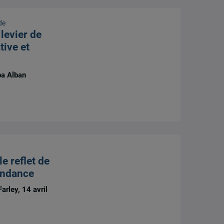
de
 levier de
tive et
a Alban
le reflet de
endance
rley, 14 avril