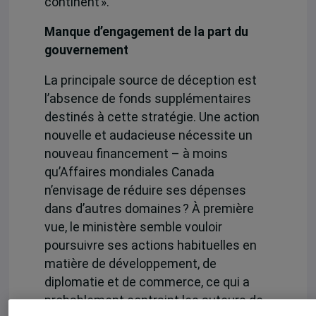
continent ».
Manque d’engagement de la part du
gouvernement
La principale source de déception est
l’absence de fonds supplémentaires
destinés à cette stratégie. Une action
nouvelle et audacieuse nécessite un
nouveau financement – à moins
qu’Affaires mondiales Canada
n’envisage de réduire ses dépenses
dans d’autres domaines ? À première
vue, le ministère semble vouloir
poursuivre ses actions habituelles en
matière de développement, de
diplomatie et de commerce, ce qui a
probablement contraint les auteurs de