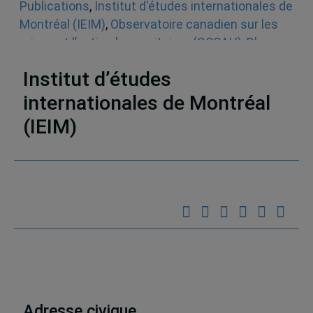
Publications
,
Institut d'études internationales de
Montréal (IEIM)
,
Observatoire canadien sur les
crises et l’action humanitaires (OCCAH)
,
Blogue
Un seul monde
,
Aide humanitaire
Institut d’études
internationales de Montréal
(IEIM)
Partenaires
Adresse civique