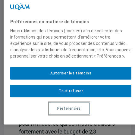
la stratégie à jongler avec des
déclarations et formulations nuancées
et parfois alambiquées. Par exemple : «
Préférences en matière de témoins
Les programmes seront recalibrés dans
Nous utilisons des témoins (cookies) afin de collecter des
le cadre de la Stratégie de façon à
informations qui nous permettent d’améliorer votre
soutenir la réalisation des priorités
expérience sur le site, de vous proposer des contenus vidéo,
établies tout en mettant davantage
d’analyser les statistiques de fréquentation, etc. Vous pouvez
l’accent sur la coopération économique
personnaliser votre choix en sélectionnant « Préférences ».
et sur les partenariats pour la paix et la
sécurité
». Quel joyau de langage
Autoriser les témoins
bureaucratique !
Tout refuser
Le manque d’engagement du
gouvernement ne s’est pas seulement
traduit par son refus de consacrer des
Préférences
fonds supplémentaires à la stratégie
pour l’Afrique, ce qui contraste d’ailleurs
fortement avec le budget de 2,3