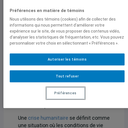
accordée.
Préférences en matière de témoins
Cadre conceptuel : clarifier les notions
Nous utilisons des témoins (cookies) afin de collecter des
informations qui nous permettent d’améliorer votre
de bien-être, de crise, et d’éducation en
expérience sur le site, de vous proposer des contenus vidéo,
urgence
d’analyser les statistiques de fréquentation, etc. Vous pouvez
personnaliser votre choix en sélectionnant « Préférences ».
Le
bien-être
renvoie ici à un état
d’équilibre psychologique, social et
Autoriser les témoins
professionnel permettant à la personne
enseignante d’exercer dans des
conditions respectant sa dignité. En
Tout refuser
contexte humanitaire, il implique la
satisfaction de
besoins fondamentaux
:
Préférences
sécurité, reconnaissance et sentiment
d’efficacité personnelle.
Une
crise humanitaire
se définit comme
une situation où les conditions de vie