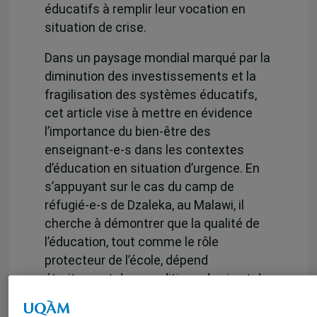
éducatifs à remplir leur vocation en
situation de crise.
Dans un paysage mondial marqué par la
diminution des investissements et la
fragilisation des systèmes éducatifs,
cet article vise à mettre en évidence
l’importance du bien-être des
enseignant-e-s dans les contextes
d’éducation en situation d’urgence. En
s’appuyant sur le cas du camp de
réfugié-e-s de Dzaleka, au Malawi, il
cherche à démontrer que la qualité de
l’éducation, tout comme le rôle
protecteur de l’école, dépend
étroitement des conditions de vie et de
travail des enseignant-e-s ainsi que de
la reconnaissance qui leur est