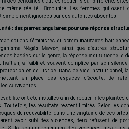
i des centaines d’autres recueillis sur différents site
une même réalité : l’impunité. Les femmes qui osent 
out simplement ignorées par des autorités absentes.
punité : des pierres angulaires pour une réponse structu
rganisations féministes et communautaires haïtiennes,
organisme Nègès Mawon, ainsi que d’autres structur
nces basées sur le genre, la réponse institutionnelle de
 haïtien, affaibli et souvent complice par son silence,
otection et de justice. Dans ce vide institutionnel, la
ettant en place des espaces d’écoute, de réfé
es survivantes.
abilité ont été installés afin de recueillir les plaintes e
. Toutefois, les résultats restent limités. Selon les d
osques de redevabilité, dans une vingtaine de ces site
arent avoir subi des violences, deux refusent de port
ce. Si la sous-dénonciation des violences sexuelles 