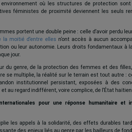
environnement où les structures de protection sont f
atives féministes de proximité deviennent les seuls r
emmes portent une double peine : celle d’avoir perdu leur
 la moitié d’entre elles
n’ont accès à aucun accompa
ation ou leur autonomie. Leurs droits fondamentaux à la
aque jour.
r du genre, de la protection des femmes et des filles, 
e se multiplie, la réalité sur le terrain est tout autre 
andon institutionnel persistant, exposées à des cond
et au regard indifférent, voire complice, de l’État haïtien
nternationales pour une réponse humanitaire et ins
lie les appels à la solidarité, des effets durables tar
sante des enjeux liés au genre par les bailleurs de fon