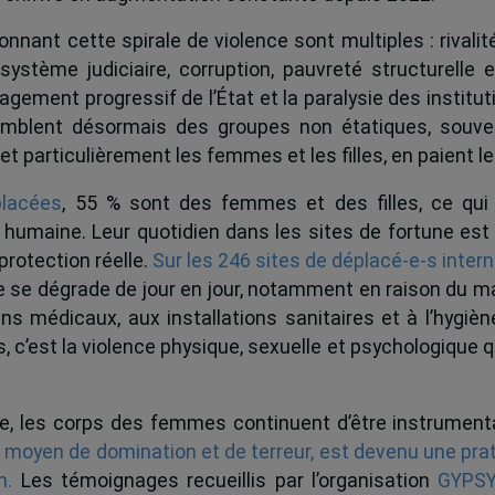
nnant cette spirale de violence sont multiples : rivalité
système judiciaire, corruption, pauvreté structurelle
ement progressif de l’État et la paralysie des institut
comblent désormais des groupes non étatiques, souven
et particulièrement les femmes et les filles, en paient le 
placées
, 55 % sont des femmes et des filles, ce qui
e humaine. Leur quotidien dans les sites de fortune est
 protection réelle.
Sur les 246 sites de déplacé-e-s inter
ire se dégrade de jour en jour, notamment en raison du 
oins médicaux, aux installations sanitaires et à l’hygiè
 c’est la violence physique, sexuelle et psychologique q
ée, les corps des femmes continuent d’être instrume
e moyen de domination et de terreur, est devenu une pra
n.
Les témoignages recueillis par l’organisation
GYPSY