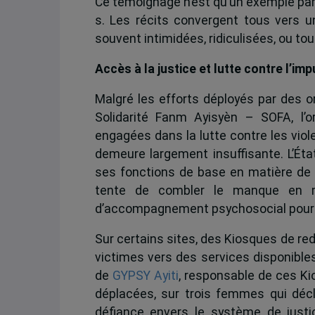
Ce témoignage n’est qu’un exemple parm
s. Les récits convergent tous vers 
souvent intimidées, ridiculisées, ou t
Accès à la justice et lutte contre l’im
Malgré les efforts déployés par des o
Solidarité Fanm Ayisyèn – SOFA, l’
engagées dans la lutte contre les viole
demeure largement insuffisante. L’État
ses fonctions de base en matière de pr
tente de combler le manque en m
d’accompagnement psychosocial pour l
Sur certains sites, des Kiosques de redev
victimes vers des services disponibles
de
GYPSY Ayiti
, responsable de ces Ki
déplacées, sur trois femmes qui décl
défiance envers le système de justi