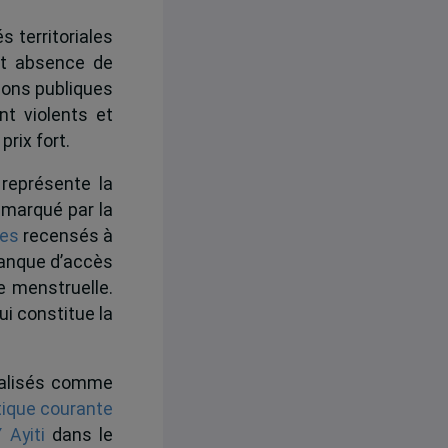
s territoriales
 et absence de
ions publiques
t violents et
prix fort.
 représente la
 marqué par la
nes
recensés à
manque d’accès
ne menstruelle.
ui constitue la
ntalisés comme
tique courante
 Ayiti
dans le