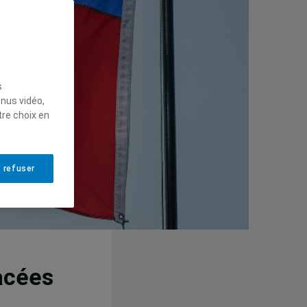
s
enus vidéo,
tre choix en
 refuser
lacées