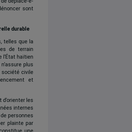
s de déplacé-e-
dénoncer sont
relle durable
 telles que la
es de terrain
 l’État haïtien
 n’assure plus
 société civile
rencement et
t d’orienter les
onnées internes
s de personnes
er plainte par
constitue une