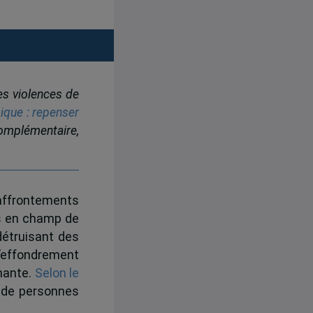
les violences de
sique : repenser
 complémentaire,
 affrontements
ys en champ de
 détruisant des
 l’effondrement
rmante.
S
elon le
n de personnes