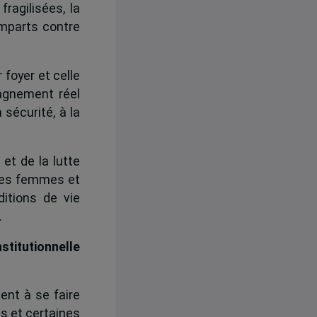
ragilisées, la
emparts contre
 foyer et celle
gnement réel
 sécurité, à la
et de la lutte
: ces femmes et
itions de vie
.
titutionnelle
dent à se faire
ds et certaines