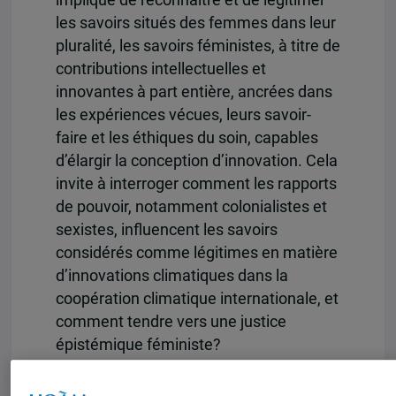
implique de reconnaître et de légitimer
les savoirs situés des femmes dans leur
pluralité, les savoirs féministes, à titre de
contributions intellectuelles et
innovantes à part entière, ancrées dans
les expériences vécues, leurs savoir-
faire et les éthiques du soin, capables
d’élargir la conception d’innovation. Cela
invite à interroger comment les rapports
de pouvoir, notamment colonialistes et
sexistes, influencent les savoirs
considérés comme légitimes en matière
d’innovations climatiques dans la
coopération climatique internationale, et
comment tendre vers une justice
épistémique féministe?
Justice climatique critique,