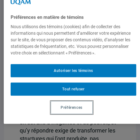
intersectionnalité et injustices
épistémiques
Préférences en matière de témoins
Pour approfondir cette réflexion, un
Nous utilisons des témoins (cookies) afin de collecter des
cadre d’analyse articulant justice
informations qui nous permettent d’améliorer votre expérience
sur le site, de vous proposer des contenus vidéo, d’analyser les
climatique critique, intersectionnalité et
statistiques de fréquentation, etc. Vous pouvez personnaliser
injustices épistémiques apparaît
votre choix en sélectionnant « Préférences ».
essentiel. Les théories critiques de la
justice climatique portent une attention
Autoriser les témoins
particulière aux
manières dont la crise
climatique affecte les populations de
façon différenciée, inégale et
Tout refuser
disproportionnée, tout en cherchant à
réparer les injustices
. Le caractère
Préférences
critique montre que la crise climatique
en est une d’inégalités et de pouvoir, et
qu’y répondre exige de transformer les
structures qui l’ont produite, pas