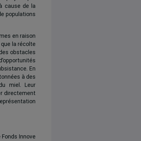
 à cause de la
de populations
mmes en raison
 que la récolte
 des obstacles
d’opportunités
ubsistance. En
ntonnées à des
du miel. Leur
er directement
représentation
le Fonds Innove