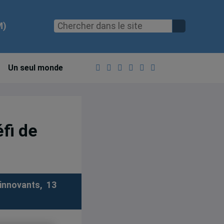
M)
Un seul monde
éfi de
innovants, 13