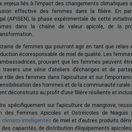
 enjeux liés à l’impact des changements climatiques sur
lusion effective des femmes dans la filière. En par
al (APISEN), la phase expérimentale de cette initiative
mmes dans la chaîne de valeur apicole, de la pr
ransformation.
zaine de femmes qui pourront agir en tant que relais 
roduction écoresponsable de miel de qualité. Les femme
 ambassadrices, prouvant que les femmes peuvent être
 travers une série d’ateliers d’échanges et de partag
le rôle des femmes dans l’apiculture et sur l’importanc
 sensibilisation des hommes et de la communauté rurale 
déconstruits au profit d’une filière résiliente et inclus
ntre spécifiquement sur l’apiculture de mangrove, resso
nion des Femmes Apicoles et Ostréicoles de Niaguis
 climato-intelligentes
de miel et d’autres produits déri
 des capacités, de distribution d’équipements apicoles,