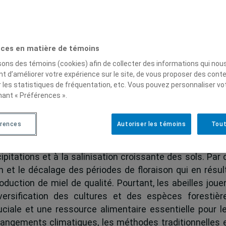
% au cours de la dernière décennie,
le Sénégal fait p
ssement constant de sa production de miel
. Le miel 
es aux changements climatiques. De plus, le secteur d
inclusion des femmes, un enjeu important pour le dével
ces en matière de témoins
isons des témoins (cookies) afin de collecter des informations qui nou
t d’améliorer votre expérience sur le site, de vous proposer des cont
curité alimentaire
r les statistiques de fréquentation, etc. Vous pouvez personnaliser vo
nant « Préférences ».
lteurs(trices) de la région de la Casamance, reco
ction de miel en raison de son climat pluvieux et de
érences
Autoriser les témoins
Tout
stes des changements climatiques sur leur production. E
a production nationale de miel
, est confrontée à l’au
pitations et à la salinisation croissante des sols. Par
on et le décalage des périodes de floraison qui en résu
oduction de miel de qualité. Pourtant, les abeilles jouen
iversification des cultures et des espèces forestièr
iale et une ressource alimentaire essentielle pour l
changements climatiques, les méthodes traditionnelles