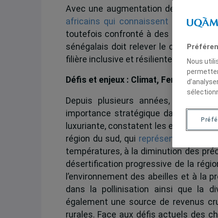
Avec une augmentation de plus de 20
africains qui connaissent un accroi
toutefois confronté à des menaces lié
sénégalais doit relever le défi de l’
Préféren
filière inclusive et résiliente.
Nous util
permetten
Défis et enjeux : Climat, Femmes et Sé
d’analyse
sélection
Depuis plusieurs années, les apicu
importance stratégique dans la produ
Préf
luxuriante, constatent les effets néfa
région du sud, qui
représente 70% de l
températures, à la diminution des préci
désertification progressive de la régi
l’environnement des abeilles et à la pr
dans la pollinisation ainsi que la d
également une source de revenus cruc
rurales. Face aux défis actuels des 