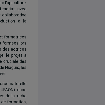
 l’apiculture,
tenariat avec
 collaborative
oduction à la
et formatrices
s formées lors
 des actrices
e, le projet a
e cruciale des
de Niaguis, les
ive.
urce naturelle
 (UFAON) dans
vés de la ruche
 de formation,