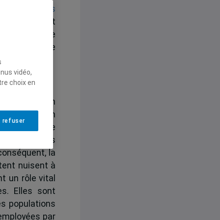
artie des pays
sénégalais est
e l’apiculture
oppement d’une
s
enus vidéo,
tre choix en
nnue pour son
 sa végétation
 refuser
n effet, cette
gmentation des
 conséquent, la
ltent nuisent à
t un rôle vital
es. Elles sont
es populations
 employées par