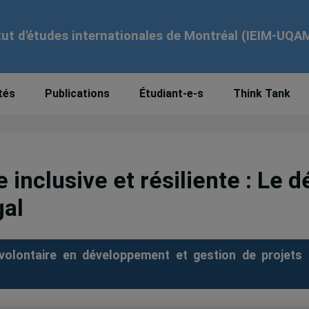
tut d'études internationales de Montréal (IEIM-UQA
tés
Publications
Étudiant-e-s
Think Tank
 inclusive et résiliente : Le d
gal
volontaire en développement et gestion de projets 