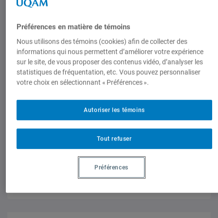
Préférences en matière de témoins
Nous utilisons des témoins (cookies) afin de collecter des
informations qui nous permettent d’améliorer votre expérience
Regards de l'IEIM
,
Think Tank
sur le site, de vous proposer des contenus vidéo, d’analyser les
Le journalisme contemporain face au
statistiques de fréquentation, etc. Vous pouvez personnaliser
raz-de-marée de la désinformation en
votre choix en sélectionnant « Préférences ».
ligne. Quelles résistances possibles?
Regards de l'IEIM - Zora Ait El Machkouri est candidate
Autoriser les témoins
au doctorat en communication, 19 janvier 2026
Tout refuser
Préférences