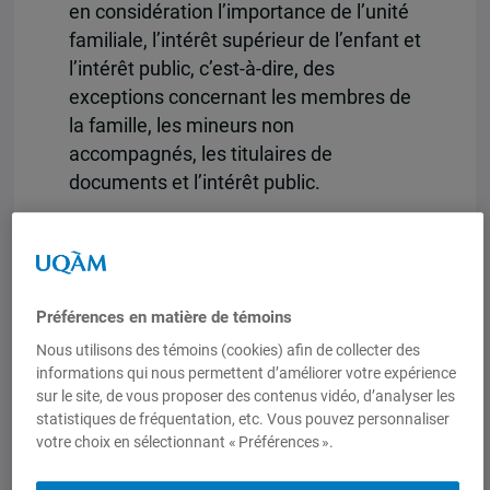
en considération l’importance de l’unité
familiale, l’intérêt supérieur de l’enfant et
l’intérêt public, c’est-à-dire, des
exceptions concernant les membres de
la famille, les mineurs non
accompagnés, les titulaires de
documents et l’intérêt public.
Depuis l’été 2017, le Canada a vu le
nombre de demandeurs d’asile arrivant
des États-Unis augmenter
considérablement, en particulier suite à
Préférences en matière de témoins
l’élection du président Trump
. Afin de ne
Nous utilisons des témoins (cookies) afin de collecter des
pas être soumises à l’ETPS et dans le
informations qui nous permettent d’améliorer votre expérience
sur le site, de vous proposer des contenus vidéo, d’analyser les
but de pouvoir déposer une demande
statistiques de fréquentation, etc. Vous pouvez personnaliser
d’asile au Canada, des routes
votre choix en sélectionnant « Préférences ».
secondaires ont vu le jour, comme le
désormais célèbre chemin Roxham au