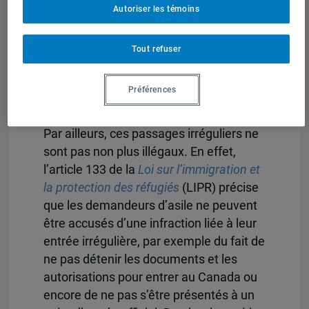
Autoriser les témoins
Québec, où se concentrent la plupart
des entrées irrégulières au pays.
Tout refuser
Ces entrées au pays ne sont pas
clandestines, puisque les personnes en
Préférences
question se présentent immédiatement
aux autorités à leur arrivée au Canada.
Par ailleurs, ces passages irréguliers ne
sont pas non plus illégaux. En effet,
l’article 133 de la
Loi sur l’immigration et
la protection des réfugiés
(LIPR) précise
que les demandeurs d’asile ne peuvent
être accusés d’une infraction liée à leur
entrée irrégulière, par exemple du fait de
ne pas détenir les documents et les
autorisations pour entrer au Canada ou
encore de ne pas s’être présentés à un