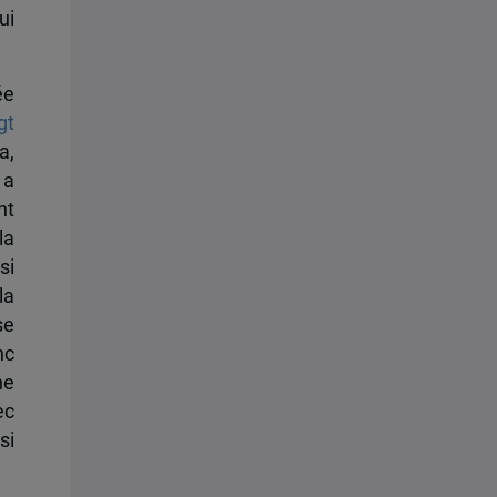
ui
ée
gt
a,
 a
nt
la
si
la
se
nc
ne
ec
si