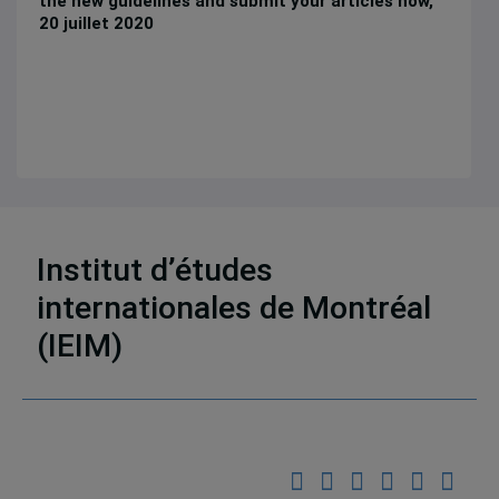
the new guidelines and submit your articles now
,
20 juillet 2020
5 résultats
Institut d’études
internationales de Montréal
(IEIM)
Partenaires