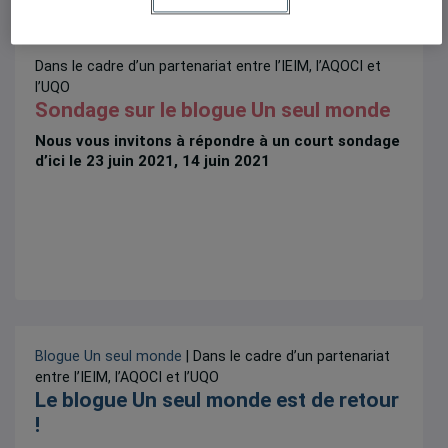
Dans le cadre d’un partenariat entre l’IEIM, l’AQOCI et
l’UQO
Sondage sur le blogue Un seul monde
Nous vous invitons à répondre à un court sondage
d’ici le 23 juin 2021, 14 juin 2021
Blogue Un seul monde
| Dans le cadre d’un partenariat
entre l’IEIM, l’AQOCI et l’UQO
Le blogue Un seul monde est de retour
!