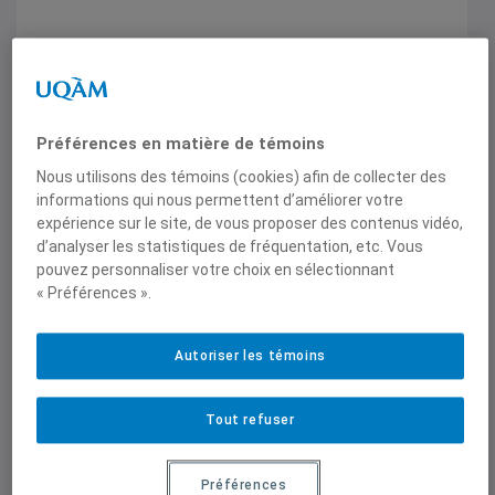
Préférences en matière de témoins
Nouvel appel à propositions destiné aux personnes
Nous utilisons des témoins (cookies) afin de collecter des
provenant du milieu académique ou œuvrant dans le
informations qui nous permettent d’améliorer votre
secteur de la coopération internationale
expérience sur le site, de vous proposer des contenus vidéo,
Proposez dès maintenant vos articles
d’analyser les statistiques de fréquentation, etc. Vous
au blogue Un seul monde!
pouvez personnaliser votre choix en sélectionnant
« Préférences ».
L’IEIM est heureux de poursuivre en 2021-2022
son partenariat avec l’AQOCI et l’UQO, 30 août
2021
Autoriser les témoins
Tout refuser
Préférences