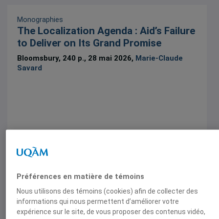
Monographies
The Localization Agenda : Aid’s Failure
to Deliver on Its Grand Promise
Bloomsbury, 240 p., 28 mai 2026,
Marie-Claude
Savard
Articles scientifiques
Reinstating the political in localisation
Préférences en matière de témoins
dans Interrogating Localisation from Social
Nous utilisons des témoins (cookies) afin de collecter des
Justice Perspectives, Devlopment in Practice, 17
informations qui nous permettent d’améliorer votre
décembre 2025,
Marie-Claude Savard
expérience sur le site, de vous proposer des contenus vidéo,