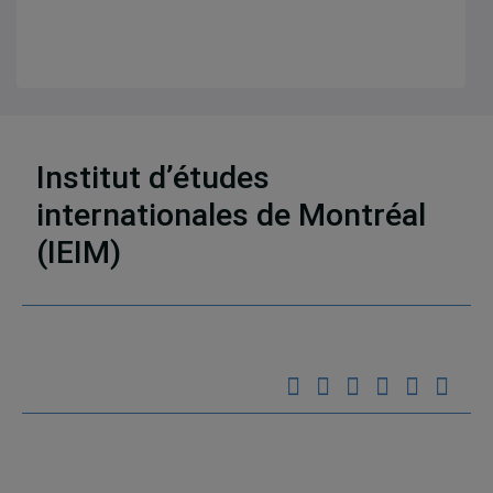
Institut d’études
23 résultats
internationales de Montréal
(IEIM)
Partenaires