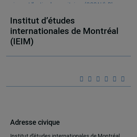
crises et l’action humanitaires (OCCAH)
,
Blogue
Un seul monde
,
Aide humanitaire
Institut d’études
internationales de Montréal
(IEIM)
Partenaires
Adresse civique
Institut d’études internationales de Montréal