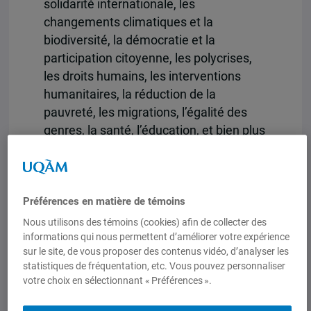
solidarité internationale, les
changements climatiques et la
biodiversité, la démocratie et la
participation citoyenne, les polycrises,
les droits humains, les interventions
humanitaires, la réduction de la
pauvreté, les migrations, l’égalité des
genres, la santé, l’éducation, et bien plus
!
Hébergé
sur le site de l’Institut d’études
internationales de Montréal (IEIM) sous
Préférences en matière de témoins
la forme d’un onglet dédié
,
Un seul
Nous utilisons des témoins (cookies) afin de collecter des
monde
est un blogue collectif,
informations qui nous permettent d’améliorer votre expérience
multidisciplinaire et francophone portant
sur le site, de vous proposer des contenus vidéo, d’analyser les
statistiques de fréquentation, etc. Vous pouvez personnaliser
sur les stratégies de coopération et les
votre choix en sélectionnant « Préférences ».
enjeux de développement, dont le but
est de contribuer au débat sur l’avenir de