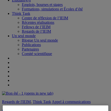
Étudiant-e-s
Emplois, bourses et stages
Formations, simulations et Écoles d’été
Think Tank
Centre de réflexion de l’IEIM
Récentes réalisations
Fellows de l’IEIM
Regards de l’IEIM
Un seul monde
Blogue Un seul monde
Publications
Partenaires
Comité scientifique
(opens in new tab)
Regards de l'IEIM
,
Think Tank
Appel à communications