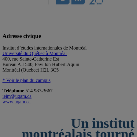
Adresse civique
Institut d’études internationales de Montréal
Université du Québec à Montréal
400, rue Sainte-Catherine Est
Bureau A-1540, Pavillon Hubert-Aquin
Montréal (Québec) H2L 3C5
* Voir le plan du campus
Téléphone
514 987-3667
ieim@uqam.ca
www.uqam.ca
Un institut
montréalais tourné