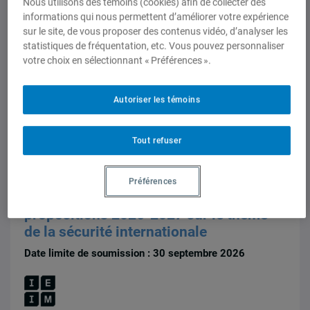
diplomatie exigée
Nous utilisons des témoins (cookies) afin de collecter des
informations qui nous permettent d’améliorer votre expérience
La Presse, 25 juin 2026,
Guy Saint-Jacques
sur le site, de vous proposer des contenus vidéo, d’analyser les
statistiques de fréquentation, etc. Vous pouvez personnaliser
votre choix en sélectionnant « Préférences ».
Autoriser les témoins
Tout refuser
Regards de l'IEIM
,
Think Tank
Appel à communications
Préférences
Regards de l’IEIM – Appel à
propositions 2026-2027 sur le thème
de la sécurité internationale
Date limite de soumission : 30 septembre 2026