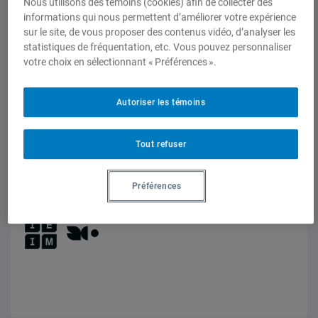
Nous utilisons des témoins (cookies) afin de collecter des
informations qui nous permettent d’améliorer votre expérience
sur le site, de vous proposer des contenus vidéo, d’analyser les
statistiques de fréquentation, etc. Vous pouvez personnaliser
votre choix en sélectionnant « Préférences ».
Autoriser les témoins
Coup de fil diplomatique
Le sport au service du développement,
Tout refuser
de la diplomatie et de la paix
Balado de l'IEIM : Entretien avec Tegwen Gadais, 2
Préférences
février 2026