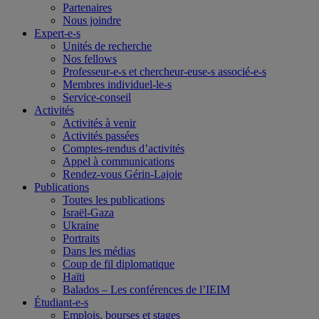
Partenaires
Nous joindre
Expert-e-s
Unités de recherche
Nos fellows
Professeur-e-s et chercheur-euse-s associé-e-s
Membres individuel-le-s
Service-conseil
Activités
Activités à venir
Activités passées
Comptes-rendus d’activités
Appel à communications
Rendez-vous Gérin-Lajoie
Publications
Toutes les publications
Israël-Gaza
Ukraine
Portraits
Dans les médias
Coup de fil diplomatique
Haïti
Balados – Les conférences de l’IEIM
Étudiant-e-s
Emplois, bourses et stages