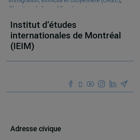
immigration, ethnicité et citoyenneté (CRIEC)
,
Chapitres de livres
,
Migration et personnes
déplacées
,
Europe
Institut d’études
internationales de Montréal
(IEIM)
Partenaires
Adresse civique