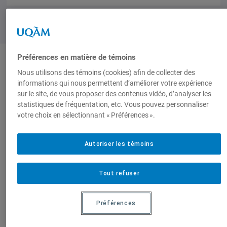
Préférences en matière de témoins
Nous utilisons des témoins (cookies) afin de collecter des
Auteurs-trices
informations qui nous permettent d’améliorer votre expérience
sur le site, de vous proposer des contenus vidéo, d’analyser les
statistiques de fréquentation, etc. Vous pouvez personnaliser
Ricard Zapata-Barrero
X. Ferrer-Gallardo
votre choix en sélectionnant « Préférences ».
Autoriser les témoins
Produit par
Tout refuser
Centre de
Préférences
recherche en
immigration,