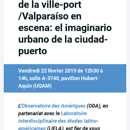
de la ville-port
/Valparaíso en
escena: el imaginario
urbano de la ciudad-
puerto
Vendredi 22 février 2019 de 12h30 à
14h, salle A-3740, pavillon Hubert-
Aquin (UQAM)
L’
Observatoire des Amériques
(ODA), en
partenariat avec le
Laboratoire
interdisciplinaire des études latino-
américaines
(LIELA), est fier de vous