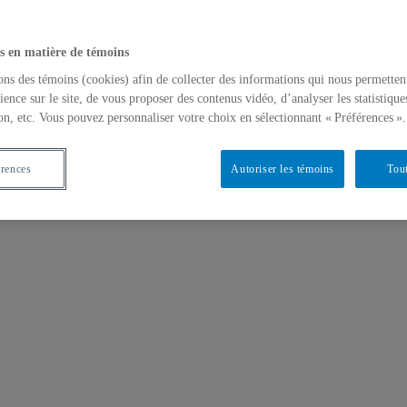
s en matière de témoins
ons des témoins (cookies) afin de collecter des informations qui nous permetten
ience sur le site, de vous proposer des contenus vidéo, d’analyser les statistique
on, etc. Vous pouvez personnaliser votre choix en sélectionnant « Préférences ».
érences
Autoriser les témoins
Tout