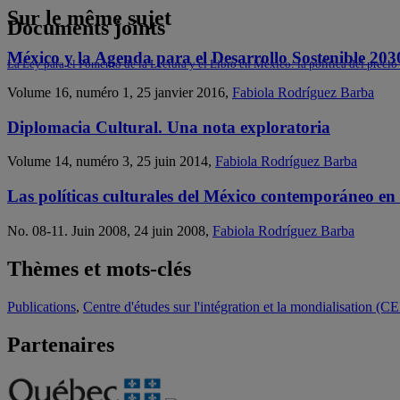
Sur le même sujet
Documents joints
México y la Agenda para el Desarrollo Sostenible 20
La Ley para el Fomento de la Lectura y el Libro en México: la política del precio 
Volume 16, numéro 1, 25 janvier 2016,
Fabiola Rodríguez Barba
Diplomacia Cultural. Una nota exploratoria
Volume 14, numéro 3, 25 juin 2014,
Fabiola Rodríguez Barba
Las políticas culturales del México contemporáneo e
No. 08-11. Juin 2008, 24 juin 2008,
Fabiola Rodríguez Barba
Thèmes et mots-clés
Publications
,
Centre d'études sur l'intégration et la mondialisation (C
Partenaires