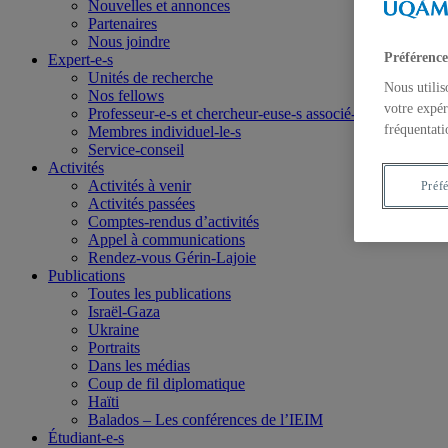
Nouvelles et annonces
Partenaires
Nous joindre
Préférence
Expert-e-s
Unités de recherche
Nous utilis
Nos fellows
votre expér
Professeur-e-s et chercheur-euse-s associé-e-s
fréquentati
Membres individuel-le-s
Service-conseil
Activités
Activités à venir
Préf
Activités passées
Comptes-rendus d’activités
Appel à communications
Rendez-vous Gérin-Lajoie
Publications
Toutes les publications
Israël-Gaza
Ukraine
Portraits
Dans les médias
Coup de fil diplomatique
Haïti
Balados – Les conférences de l’IEIM
Étudiant-e-s