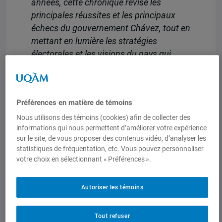
années, cette chronique révise les
principales réussites et les principaux
échecs du gouvernement Chávez, tout en
mettant en lumière les stratégies
électorales et les visions du pays qui
prônent les deux candidats présidentiels
qui polarisent les intentions de voix.
Finalement, l’article analyse les possibles
Préférences en matière de témoins
conséquences que les différents
Nous utilisons des témoins (cookies) afin de collecter des
résultats pourraient entraîner pour
informations qui nous permettent d’améliorer votre expérience
l’avenir du Venezuela, ainsi que pour
sur le site, de vous proposer des contenus vidéo, d’analyser les
d’autres pays de la région.
Resumen
Las
statistiques de fréquentation, etc. Vous pouvez personnaliser
elecciones presidenciales que se
votre choix en sélectionnant « Préférences ».
celebrarán el próximo 3 de diciembre en
Venezuela, constituyen un nuevo
Autoriser les témoins
capítulo en la lucha política que
mantienen partidarios y opositores de la
Tout refuser
“Revolución Bolivariana”. Sin embargo,