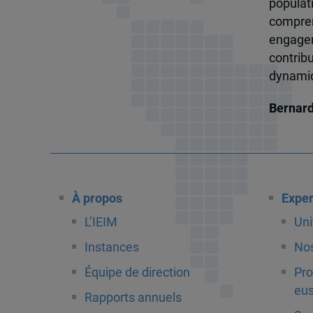
popula
compren
engagem
contrib
dynamiqu
Bernar
À propos
Exper
L’IEIM
Uni
Instances
Nos
Équipe de direction
Pro
eus
Rapports annuels