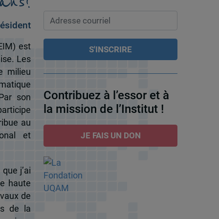
ans!
ésident
EIM) est
ise. Les
e milieu
omatique
Contribuez à l’essor et à
 Par son
la mission de l’Institut !
participe
ribue au
onal et
JE FAIS UN DON
 que j’ai
de haute
ravaux de
s de la