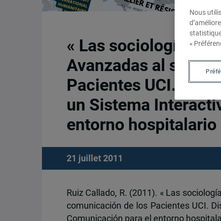
Nous utili
d’améliore
statistiqu
« Las sociologías de
« Préféren
Avanzadas al servici
Préf
Pacientes UCI. Diseñ
un Sistema Interacti
entorno hospitalario
21 juillet 2011
Ruiz Callado, R. (2011). « Las sociologí
comunicación de los Pacientes UCI. Dis
Comunicación para el entorno hospitala