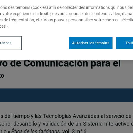
sons des témoins (cookies) afin de collecter des informations qui nous p
r votre expérience sur le site, de vous proposer des contenus vidéo, d’anal
es de fréquentation, etc. Vous pouvez personnaliser votre choix en sélect
l tiempo y las Tecnologías
ces ».
o de la comunicación de los
érences
Autoriser les témoins
Tout
o, desarrollo y validación de
vo de Comunicación para el
 »
as del tiempo y las Tecnologías Avanzadas al servicio de 
eño, desarrollo y validación de un Sistema Interactivo 
rio »
Ética de los Cuidados
, vol. 3, n° 6.