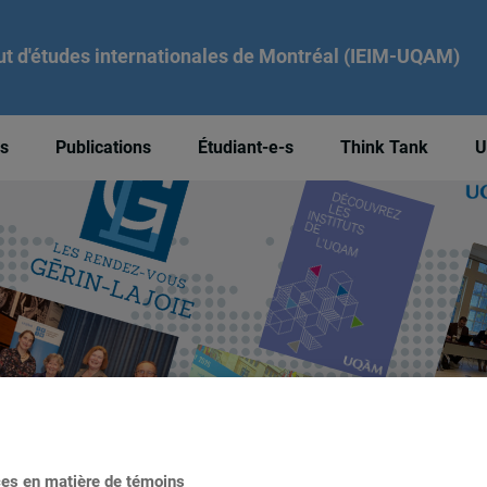
tut d'études internationales de Montréal (IEIM-UQAM)
és
Publications
Étudiant-e-s
Think Tank
U
ces en matière de témoins