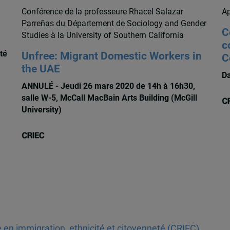
Conférence de la professeure Rhacel Salazar
Ap
Parreñas du Département de Sociology and Gender
C
Studies à la University of Southern California
c
té
Unfree: Migrant Domestic Workers in
C
the UAE
Da
ANNULÉ - Jeudi 26 mars 2020 de 14h à 16h30,
salle W-5, McCall MacBain Arts Building (McGill
University)
 en immigration, ethnicité et citoyenneté (CRIEC)