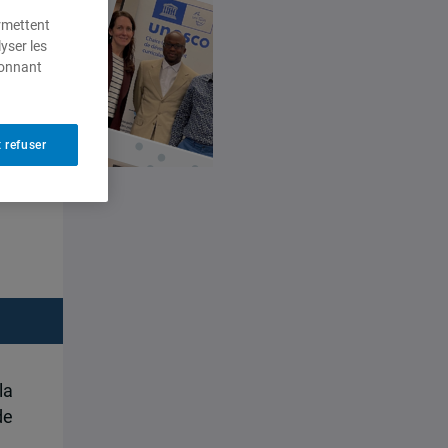
ermettent
yser les
ionnant
 refuser
la
de