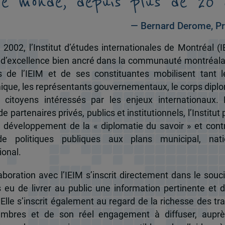
le monde, depuis plus de 20 
— Bernard Derome, Pr
 2002, l’Institut d’études internationales de Montréal (I
 d’excellence bien ancré dans la communauté montréala
és de l’IEIM et de ses constituantes mobilisent tant l
que, les représentants gouvernementaux, le corps dipl
 citoyens intéressés par les enjeux internationaux.
e partenaires privés, publics et institutionnels, l’Institut 
u développement de la « diplomatie du savoir » et cont
de politiques publiques aux plans municipal, nati
ional.
boration avec l’IEIM s’inscrit directement dans le souci
s eu de livrer au public une information pertinente et 
 Elle s’inscrit également au regard de la richesse des t
mbres et de son réel engagement à diffuser, auprè