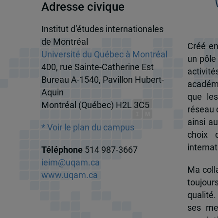
Adresse civique
Institut d’études internationales
de Montréal
Créé en
Université du Québec à Montréal
un pôle
400, rue Sainte-Catherine Est
activit
Bureau A-1540, Pavillon Hubert-
académi
Aquin
que les
Montréal (Québec) H2L 3C5
réseau d
ainsi a
* Voir le plan du campus
choix 
internat
Téléphone
514 987-3667
ieim@uqam.ca
Ma colla
www.uqam.ca
toujour
qualité.
ses me