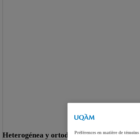
Préférences en matière de témoins
Heterogénea y ortodoxa: la izquierda