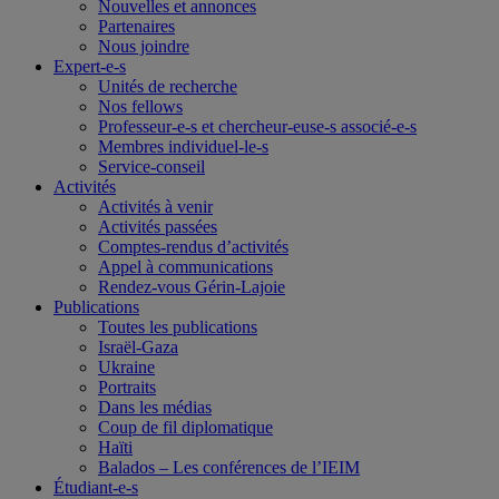
Nouvelles et annonces
Partenaires
Nous joindre
Expert-e-s
Unités de recherche
Nos fellows
Professeur-e-s et chercheur-euse-s associé-e-s
Membres individuel-le-s
Service-conseil
Activités
Activités à venir
Activités passées
Comptes-rendus d’activités
Appel à communications
Rendez-vous Gérin-Lajoie
Publications
Toutes les publications
Israël-Gaza
Ukraine
Portraits
Dans les médias
Coup de fil diplomatique
Haïti
Balados – Les conférences de l’IEIM
Étudiant-e-s