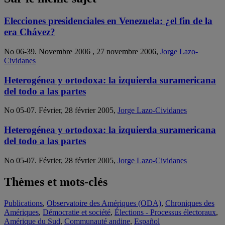
Elecciones presidenciales en Venezuela: ¿el fin de la
era Chávez?
No 06-39. Novembre 2006 , 27 novembre 2006,
Jorge Lazo-
Cividanes
Heterogénea y ortodoxa: la izquierda suramericana
del todo a las partes
No 05-07. Février, 28 février 2005,
Jorge Lazo-Cividanes
Heterogénea y ortodoxa: la izquierda suramericana
del todo a las partes
No 05-07. Février, 28 février 2005,
Jorge Lazo-Cividanes
Thèmes et mots-clés
Publications
,
Observatoire des Amériques (ODA)
,
Chroniques des
Amériques
,
Démocratie et société
,
Élections - Processus électoraux
,
Amérique du Sud
,
Communauté andine
,
Español