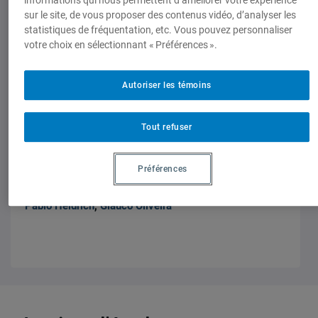
informations qui nous permettent d’améliorer votre expérience
sur le site, de vous proposer des contenus vidéo, d’analyser les
No 05-30. Septembre 2005, 26 septembre 2005,
statistiques de fréquentation, etc. Vous pouvez personnaliser
Pablo Heidrich
,
Glauco Oliveira
votre choix en sélectionnant « Préférences ».
Autoriser les témoins
Tout refuser
Chroniques des Amériques
Negociaciones entre MERCOSUR y la
Unión Europea
Préférences
No 05-30. Septembre 2005, 26 septembre 2005,
Pablo Heidrich
,
Glauco Oliveira