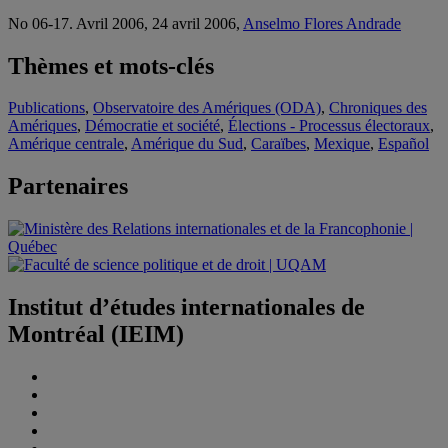
No 06-17. Avril 2006, 24 avril 2006,
Anselmo Flores Andrade
Thèmes et mots-clés
Publications
,
Observatoire des Amériques (ODA)
,
Chroniques des
Amériques
,
Démocratie et société
,
Élections - Processus électoraux
,
Amérique centrale
,
Amérique du Sud
,
Caraïbes
,
Mexique
,
Español
Partenaires
Institut d’études internationales de
Montréal (IEIM)