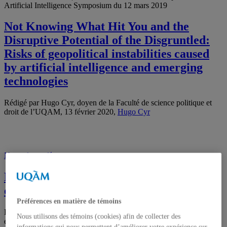
Artificial Intelligence Symposium du 12 mars 2019
Not Knowing What Hit You and the
Disruptive Potential of the Disgruntled:
Risks of geopolitical instabilities caused
by artificial intelligence and emerging
technologies
Rédigé par Hugo Cyr, doyen de la Faculté de science politique et
droit de l’UQAM, 13 février 2020,
Hugo Cyr
Notes de conférence
Découvrez les points de vue sur le Liban
de Sami Aoun et Louis de Lorimier
Préférences en matière de témoins
Les textes sont inspirés de la conférence diplomatique « Le Liban :
Nous utilisons des témoins (cookies) afin de collecter des
enjeux politiques et internationaux » du 4 décembre dernier, 13