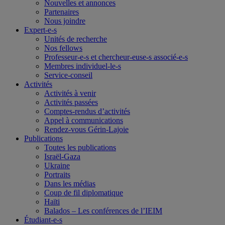
Nouvelles et annonces
Partenaires
Nous joindre
Expert-e-s
Unités de recherche
Nos fellows
Professeur-e-s et chercheur-euse-s associé-e-s
Membres individuel-le-s
Service-conseil
Activités
Activités à venir
Activités passées
Comptes-rendus d’activités
Appel à communications
Rendez-vous Gérin-Lajoie
Publications
Toutes les publications
Israël-Gaza
Ukraine
Portraits
Dans les médias
Coup de fil diplomatique
Haïti
Balados – Les conférences de l’IEIM
Étudiant-e-s