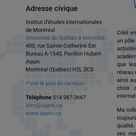
Adresse civique
Institut d’études internationales
de Montréal
Créé en
Université du Québec à Montréal
un pôle
400, rue Sainte-Catherine Est
activit
Bureau A-1540, Pavillon Hubert-
académi
Aquin
que les
Montréal (Québec) H2L 3C5
réseau d
ainsi a
* Voir le plan du campus
choix 
internat
Téléphone
514 987-3667
ieim@uqam.ca
Ma colla
www.uqam.ca
toujour
qualité.
ses me