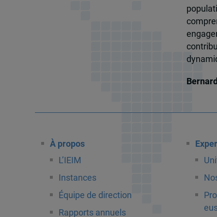
popula
compren
engagem
contrib
dynamiqu
Bernar
À propos
Exper
L’IEIM
Uni
Instances
Nos
Équipe de direction
Pro
eus
Rapports annuels