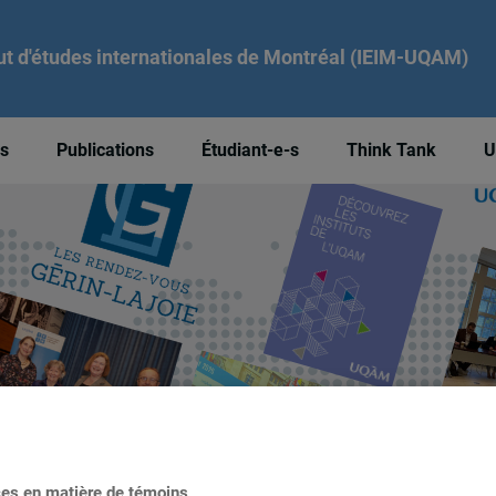
tut d'études internationales de Montréal (IEIM-UQAM)
és
Publications
Étudiant-e-s
Think Tank
U
ces en matière de témoins