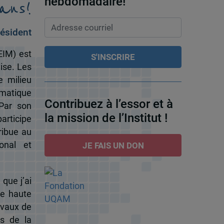
ans!
hebdomadaire!
ésident
EIM) est
ise. Les
e milieu
omatique
Contribuez à l’essor et à
 Par son
la mission de l’Institut !
participe
ribue au
onal et
JE FAIS UN DON
 que j’ai
de haute
ravaux de
s de la