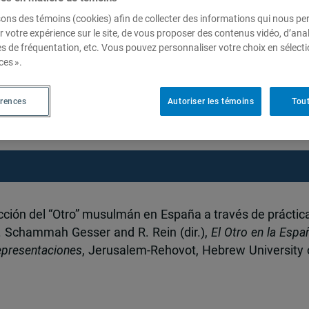
sons des témoins (cookies) afin de collecter des informations qui nous p
r votre expérience sur le site, de vous proposer des contenus vidéo, d’anal
es de fréquentation, etc. Vous pouvez personnaliser votre choix en sélect
el “Otro” musulmán en España
ces ».
 sociales y reacciones polític
érences
Autoriser les témoins
Tout
ucción del “Otro” musulmán en España a través de práctic
 S. Schammah Gesser and R. Rein (dir.),
El Otro en la Espa
epresentaciones
, Jerusalem-Rehovot, Hebrew University 