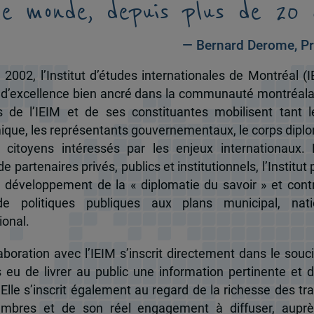
le monde, depuis plus de 20 
— Bernard Derome, Pr
 2002, l’Institut d’études internationales de Montréal (I
 d’excellence bien ancré dans la communauté montréala
és de l’IEIM et de ses constituantes mobilisent tant l
que, les représentants gouvernementaux, le corps dipl
 citoyens intéressés par les enjeux internationaux.
e partenaires privés, publics et institutionnels, l’Institut 
u développement de la « diplomatie du savoir » et cont
de politiques publiques aux plans municipal, nati
ional.
boration avec l’IEIM s’inscrit directement dans le souci
s eu de livrer au public une information pertinente et 
 Elle s’inscrit également au regard de la richesse des t
mbres et de son réel engagement à diffuser, auprè