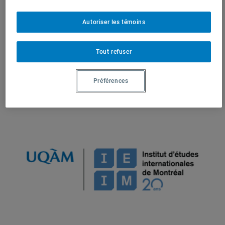
internationales de Montréal
(IEIM)
Partenaires
Autoriser les témoins
Tout refuser
Préférences