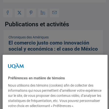
Publications et activités
Chroniques des Amériques
El comercio justo como innovación
social y económica : el caso de México
No 06-35. Octobre 2006, 30 octobre 2006,
Ana Isabel
Otero
Préférences en matière de témoins
Nous utilisons des témoins (cookies) afin de collecter des
informations qui nous permettent d’améliorer votre expérience
sur le site, de vous proposer des contenus vidéo, d’analyser les
1 résultat
Institut d’études
statistiques de fréquentation, etc. Vous pouvez personnaliser
votre choix en sélectionnant « Préférences ».