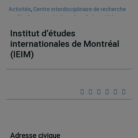
Activités
,
Centre interdisciplinaire de recherche
en développement international et société
(CIRDIS)
,
Appel à communications
,
Español
Institut d’études
internationales de Montréal
(IEIM)
Partenaires
Adresse civique