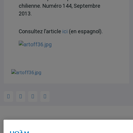
chilienne. Numéro 144, Septembre
2013.
Consultez l’article
ici
(en espagnol).
Auteurs-trices