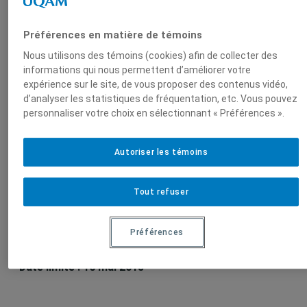
Angel
Préférences en matière de témoins
Nous utilisons des témoins (cookies) afin de collecter des
informations qui nous permettent d’améliorer votre
expérience sur le site, de vous proposer des contenus vidéo,
Saldomando
d’analyser les statistiques de fréquentation, etc. Vous pouvez
personnaliser votre choix en sélectionnant « Préférences ».
Autoriser les témoins
Sur le même sujet
Tout refuser
Appel à contributions pour le Boletin
Reinventerra et nouvelles du réseau
Préférences
Reinventerra
Date limite : 16 mai 2018