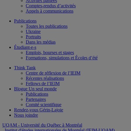
Activités passées
Comptes-rendus d’activités
Appels à communications
Publications
Toutes les publications
Ukraine
Portraits
Dans les médias
Étudiant-e-s
Emplois, bourses et stages
Formations, simulations et Écoles d’été
Think Tank
Centre de réflexion de l’IEIM
Récentes réalisations
Fellows de l’IEIM
Blogue Un seul monde
Publications
Partenaires
Comité scientifique
Rendez-vous Gérin-Lajoie
Nous joindre
UQAM
- Université du Québec à Montréal
Institut d'études internationales de Montréal (IEIM-UQAM)