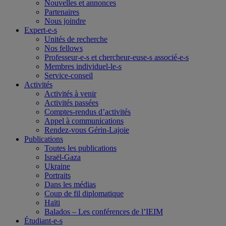
Nouvelles et annonces
Partenaires
Nous joindre
Expert-e-s
Unités de recherche
Nos fellows
Professeur-e-s et chercheur-euse-s associé-e-s
Membres individuel-le-s
Service-conseil
Activités
Activités à venir
Activités passées
Comptes-rendus d’activités
Appel à communications
Rendez-vous Gérin-Lajoie
Publications
Toutes les publications
Israël-Gaza
Ukraine
Portraits
Dans les médias
Coup de fil diplomatique
Haïti
Balados – Les conférences de l’IEIM
Étudiant-e-s