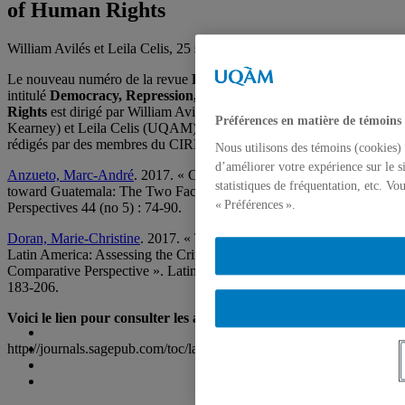
of Human Rights
William Avilés et Leila Celis, 25 septembre 2017
Le nouveau numéro de la revue
Latin American Perspectives
intitulé
Democracy, Repression, and the Defence of Human
Rights
est dirigé par William Avilés (Université du Nebraska-
Préférences en matière de témoins
Kearney) et Leila Celis (UQAM) inclut deux articles scientifiques
rédigés par des membres du CIRDIS :
Nous utilisons des témoins (cookies) 
d’améliorer votre expérience sur le s
Anzueto, Marc-André
. 2017. « Canadian Human Rights Policy
statistiques de fréquentation, etc. V
toward Guatemala: The Two Faces of Janus? ». Latin American
« Préférences ».
Perspectives 44 (no 5) : 74-90.
Doran, Marie-Christine
. 2017. « The Hidden Face of Violence in
Latin America: Assessing the Criminalization of Protest in
Comparative Perspective ». Latin American Perspectives 44 (no 5) :
183-206.
Voici le lien pour consulter les articles de ce numéro spécial :
http://journals.sagepub.com/toc/lapa/44/5