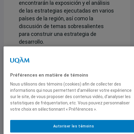
encontrarán la exposición y el análisis
de las estrategias ejecutadas en varios
países de la región, así como la
discusión de temas sobresalientes
para construir una estrategia de
desarrollo.
Las continuidades y los cambios que se
están llevando a cabo en los países de
la zona se examinan de forma tal que
Préférences en matière de témoins
permiten considerar el proceso de la
Nous utilisons des témoins (cookies) afin de collecter des
crisis global en curso. Como se
informations qui nous permettent d’améliorer votre expérience
sostiene en la introducción, la situación
sur le site, de vous proposer des contenus vidéo, d’analyser les
de América Latina es sin duda
statistiques de fréquentation, etc. Vous pouvez personnaliser
compleja, con graves dificultades
votre choix en sélectionnant « Préférences ».
acentuadas por la crisis. Sin embargo,
como se demuestra a lo largo de los
Autoriser les témoins
diversos artículos, frente a ello es