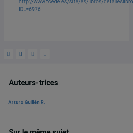
http://www.fcede.es/site/es/libros/detalleslibr
IDL=6976
Auteurs-trices
Arturo Guillén R.
Sur le même sujet