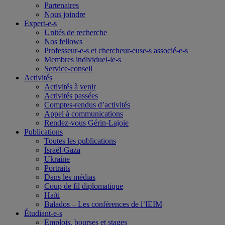
Partenaires
Nous joindre
Expert-e-s
Unités de recherche
Nos fellows
Professeur-e-s et chercheur-euse-s associé-e-s
Membres individuel-le-s
Service-conseil
Activités
Activités à venir
Activités passées
Comptes-rendus d’activités
Appel à communications
Rendez-vous Gérin-Lajoie
Publications
Toutes les publications
Israël-Gaza
Ukraine
Portraits
Dans les médias
Coup de fil diplomatique
Haïti
Balados – Les conférences de l’IEIM
Étudiant-e-s
Emplois, bourses et stages