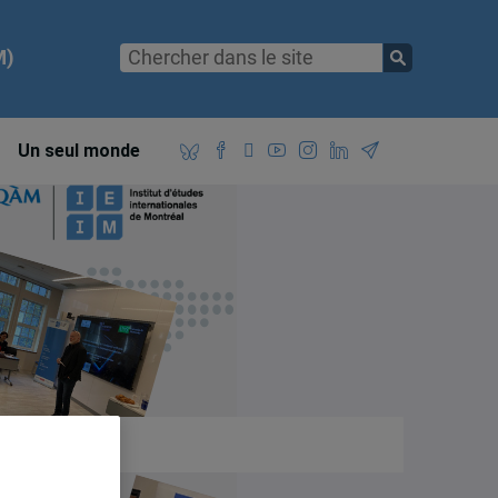
M)
Un seul monde