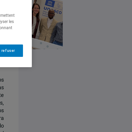
ermettent
yser les
ionnant
 refuser
os
as
te
s,
os
ra
do