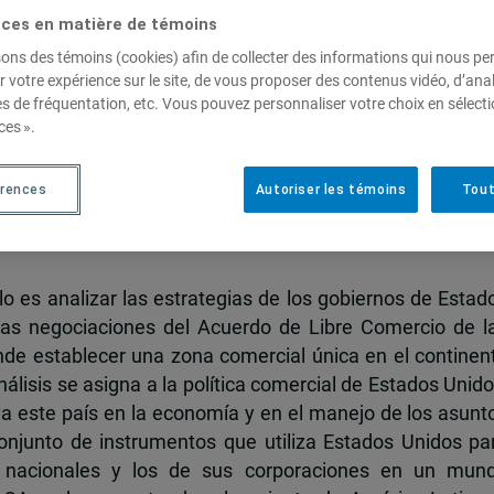
ces en matière de témoins
sons des témoins (cookies) afin de collecter des informations qui nous p
r votre expérience sur le site, de vous proposer des contenus vidéo, d’anal
os gobiernos de América del
es de fréquentation, etc. Vous pouvez personnaliser votre choix en sélect
ces ».
e las negociaciones del ALCA
érences
Autoriser les témoins
Tout
turo Guillén R.
lo es analizar las estrategias de los gobiernos de Estad
las negociaciones del Acuerdo de Libre Comercio de l
nde establecer una zona comercial única en el continen
lisis se asigna a la política comercial de Estados Unido
 este país en la economía y en el manejo de los asunt
njunto de instrumentos que utiliza Estados Unidos pa
os nacionales y los de sus corporaciones en un mun