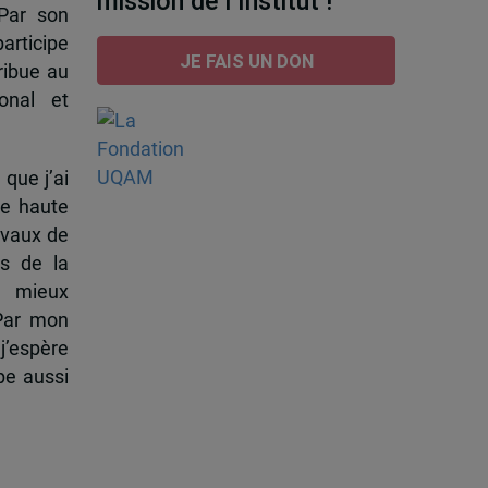
mission de l’Institut !
 Par son
participe
JE FAIS UN DON
ribue au
onal et
 que j’ai
de haute
ravaux de
s de la
à mieux
 Par mon
j’espère
pe aussi