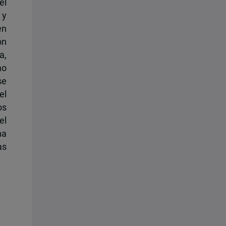
el
 y
en
ón
a,
mo
se
el
os
el
na
as