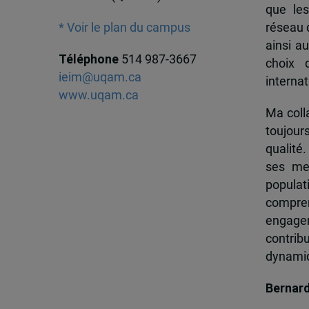
que les
réseau d
* Voir le plan du campus
ainsi a
Téléphone
514 987-3667
choix 
ieim@uqam.ca
internat
www.uqam.ca
Ma colla
toujour
qualité.
ses me
popula
compren
engagem
contrib
dynamiqu
Bernar