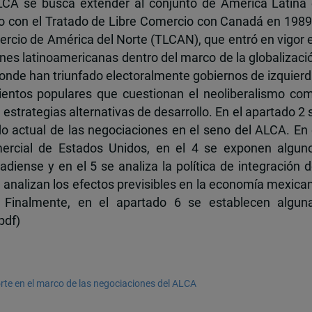
LCA se busca extender al conjunto de América Latina 
do con el Tratado de Libre Comercio con Canadá en 1989
ercio de América del Norte (TLCAN), que entró en vigor 
ones latinoamericanas dentro del marco de la globalizaci
donde han triunfado electoralmente gobiernos de izquierd
ientos populares que cuestionan el neoliberalismo co
a estrategias alternativas de desarrollo. En el apartado 2 
o actual de las negociaciones en el seno del ALCA. En 
mercial de Estados Unidos, en el 4 se exponen algun
diense y en el 5 se analiza la política de integración d
 analizan los efectos previsibles en la economía mexica
. Finalmente, en el apartado 6 se establecen algun
pdf)
rte en el marco de las negociaciones del ALCA