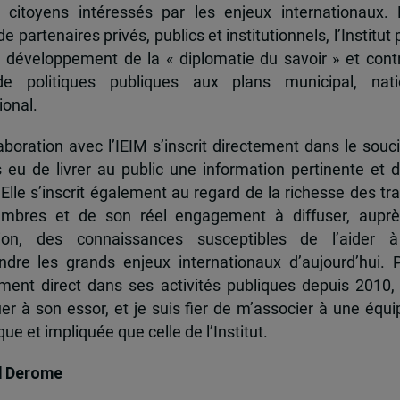
 citoyens intéressés par les enjeux internationaux.
e partenaires privés, publics et institutionnels, l’Institut 
u développement de la « diplomatie du savoir » et cont
de politiques publiques aux plans municipal, nati
ional.
boration avec l’IEIM s’inscrit directement dans le souci
s eu de livrer au public une information pertinente et 
 Elle s’inscrit également au regard de la richesse des t
mbres et de son réel engagement à diffuser, auprè
tion, des connaissances susceptibles de l’aider 
dre les grands enjeux internationaux d’aujourd’hui.
ent direct dans ses activités publiques depuis 2010, 
uer à son essor, et je suis fier de m’associer à une équi
e et impliquée que celle de l’Institut.
d Derome