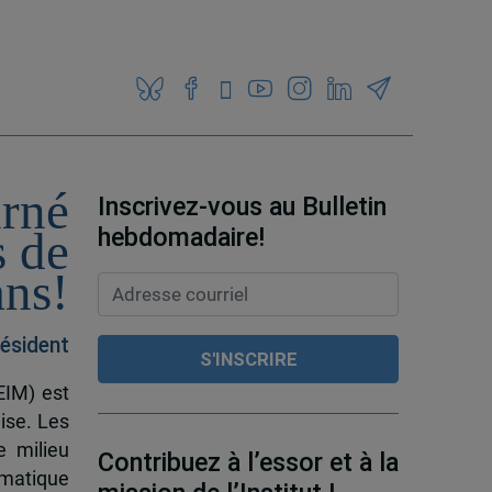
urné
Inscrivez-vous au Bulletin
hebdomadaire!
s de
ans!
ésident
EIM) est
ise. Les
e milieu
Contribuez à l’essor et à la
omatique