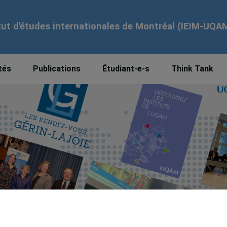
tut d'études internationales de Montréal (IEIM-UQA
tés
Publications
Étudiant-e-s
Think Tank