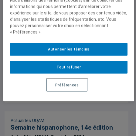
Nous utilisons des témoins (cookies) afin de collecter des
Semaine hispanophone 2024 – une
informations qui nous permettent d’améliorer votre
expérience sur le site, de vous proposer des contenus vidéo,
14e édition!
d’analyser les statistiques de fréquentation, etc. Vous
L'IEIM est heureux d'être partenaire de cette
pouvez personnaliser votre choix en sélectionnant
série d'activités, du 15 au 17 octobre 2024, 10
« Préférences ».
octobre 2024
Autoriser les témoins
Tout refuser
Préférences
Actualités UQAM
Semaine hispanophone, 14e édition