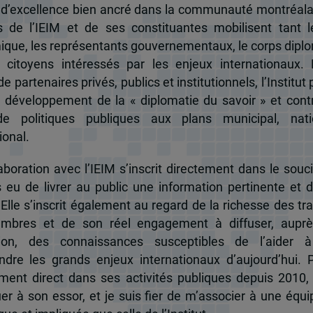
 d’excellence bien ancré dans la communauté montréala
és de l’IEIM et de ses constituantes mobilisent tant l
que, les représentants gouvernementaux, le corps dipl
 citoyens intéressés par les enjeux internationaux.
e partenaires privés, publics et institutionnels, l’Institut 
u développement de la « diplomatie du savoir » et cont
de politiques publiques aux plans municipal, nati
ional.
boration avec l’IEIM s’inscrit directement dans le souci
s eu de livrer au public une information pertinente et 
 Elle s’inscrit également au regard de la richesse des t
mbres et de son réel engagement à diffuser, auprè
tion, des connaissances susceptibles de l’aider 
dre les grands enjeux internationaux d’aujourd’hui.
ent direct dans ses activités publiques depuis 2010, 
uer à son essor, et je suis fier de m’associer à une équi