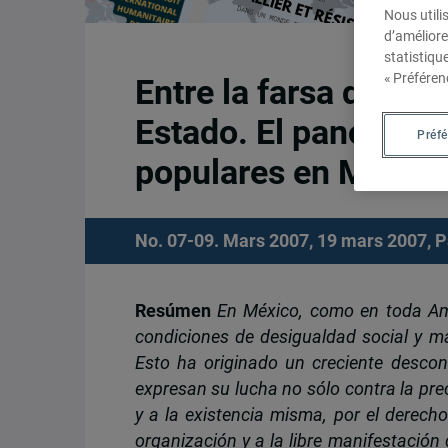
Nous utili
d’améliore
statistiqu
« Préféren
Entre la farsa democr
Estado. El panorama
Préf
populares en México
No. 07-09. Mars 2007, 19 mars 2007,
P
Resúmen
En México, como en toda Amér
condiciones de desigualdad social y ma
Esto ha originado un creciente descon
expresan su lucha no sólo contra la prec
y a la existencia misma, por el derecho
organización y a la libre manifestació