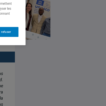
ermettent
yser les
ionnant
 refuser
as
d.
ue
ra
la
as