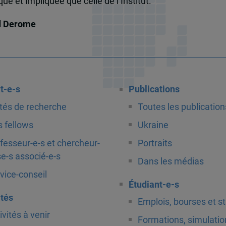
e et impliquée que celle de l’Institut.
d Derome
t-e-s
Publications
tés de recherche
Toutes les publication
 fellows
Ukraine
fesseur-e-s et chercheur-
Portraits
e-s associé-e-s
Dans les médias
vice-conseil
Étudiant-e-s
ités
Emplois, bourses et s
ivités à venir
Formations, simulatio