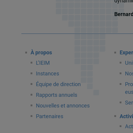
dynamiqu
Bernar
À propos
Exper
L’IEIM
Uni
Instances
Nos
Équipe de direction
Pro
eus
Rapports annuels
Ser
Nouvelles et annonces
Partenaires
Activ
Act