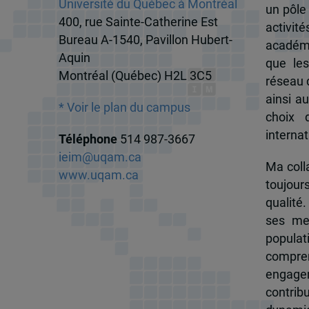
Université du Québec à Montréal
un pôle
400, rue Sainte-Catherine Est
activit
Bureau A-1540, Pavillon Hubert-
académi
Aquin
que les
Montréal (Québec) H2L 3C5
réseau d
ainsi a
* Voir le plan du campus
choix 
internat
Téléphone
514 987-3667
ieim@uqam.ca
Ma colla
www.uqam.ca
toujour
qualité.
ses me
popula
compren
engagem
contrib