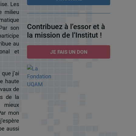
ise. Les
e milieu
omatique
Contribuez à l’essor et à
 Par son
la mission de l’Institut !
participe
ribue au
onal et
JE FAIS UN DON
 que j’ai
de haute
ravaux de
s de la
à mieux
 Par mon
j’espère
pe aussi