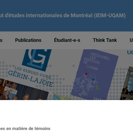
tut d'études internationales de Montréal (IEIM-UQAM)
és
Publications
Étudiant-e-s
Think Tank
U
ces en matière de témoins