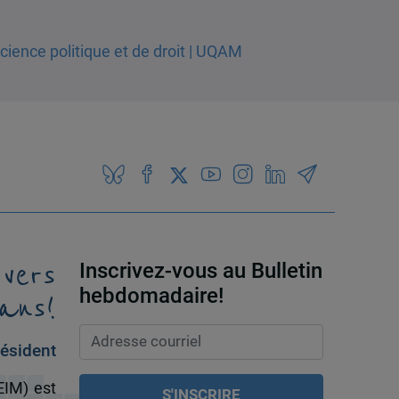
 vers
Inscrivez-vous au Bulletin
ans!
hebdomadaire!
ésident
EIM) est