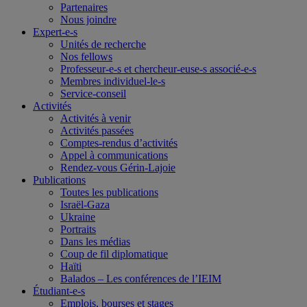
Partenaires
Nous joindre
Expert-e-s
Unités de recherche
Nos fellows
Professeur-e-s et chercheur-euse-s associé-e-s
Membres individuel-le-s
Service-conseil
Activités
Activités à venir
Activités passées
Comptes-rendus d’activités
Appel à communications
Rendez-vous Gérin-Lajoie
Publications
Toutes les publications
Israël-Gaza
Ukraine
Portraits
Dans les médias
Coup de fil diplomatique
Haïti
Balados – Les conférences de l’IEIM
Étudiant-e-s
Emplois, bourses et stages