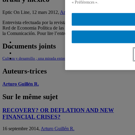
« Préférences ».
Eptic On Line, 12 mars 2012,
Arturo Guillén R.
Entrevista efectuada por la revista electrónica Eptic On Line de la
Red de Economia Política de las Tecnologías de la Información y de
la Comunicación. Pour lire l’entrevue, voir le fichier joint.
Documents joints
Cultura y desarrollo ; una mirada entre brasil y mexico
Auteurs-trices
Arturo Guillén R.
Sur le même sujet
RECOVERY? OR DEFLATION AND NEW
FINANCIAL CRISES?
16 septembre 2014,
Arturo Guillén R.