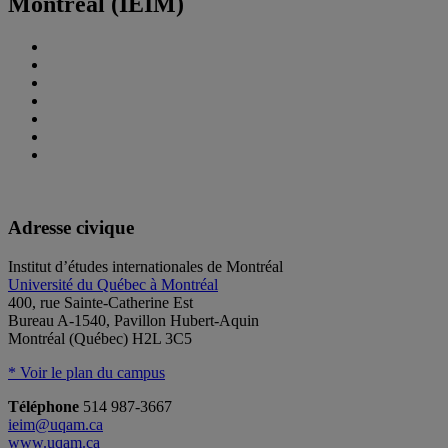
Montréal (IEIM)
Adresse civique
Institut d’études internationales de Montréal
Université du Québec à Montréal
400, rue Sainte-Catherine Est
Bureau A-1540, Pavillon Hubert-Aquin
Montréal (Québec) H2L 3C5
* Voir le plan du campus
Téléphone
514 987-3667
ieim@uqam.ca
www.uqam.ca