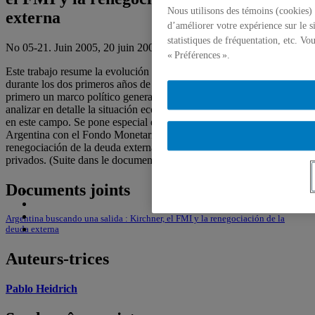
Nous utilisons des témoins (cookies) 
externa
d’améliorer votre expérience sur le s
statistiques de fréquentation, etc. V
No 05-21. Juin 2005, 20 juin 2005,
Pablo Heidrich
« Préférences ».
Este trabajo resume la evolución de la política y economía argentina
durante los dos primeros años de gobierno de Néstor Kirchner. Da
primero un marco político general de este período, para luego
analizar en detalle la situación económica y las políticas del gobierno
en este campo. Se pone especial énfasis en las relaciones de
Argentina con el Fondo Monetario Internacional (FMI) y la
renegociación de la deuda externa con los tenedores de bonos
privados. (Suite dans le document pdf)
Documents joints
Argentina buscando una salida : Kirchner, el FMI y la renegociación de la
deuda externa
Auteurs-trices
Pablo Heidrich