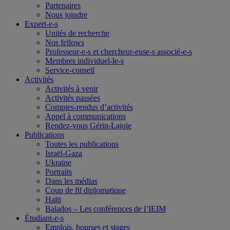
Partenaires
Nous joindre
Expert-e-s
Unités de recherche
Nos fellows
Professeur-e-s et chercheur-euse-s associé-e-s
Membres individuel-le-s
Service-conseil
Activités
Activités à venir
Activités passées
Comptes-rendus d’activités
Appel à communications
Rendez-vous Gérin-Lajoie
Publications
Toutes les publications
Israël-Gaza
Ukraine
Portraits
Dans les médias
Coup de fil diplomatique
Haïti
Balados – Les conférences de l’IEIM
Étudiant-e-s
Emplois, bourses et stages