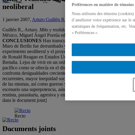
Préférences en matière de témoins
neoliberal
Nous utilisons des témoins (cookies) 
1 janvier 2007,
Arturo Guillén R.
d’améliorer votre expérience sur le s
statistiques de fréquentation, etc. V
Guillén R., Arturo.
Mito y realidad de la globalización neoliberal
.
« Préférences ».
México, Miguel Ángel Porrúa editores-UAMI, 2007
CONCLUSIONES
Han transcurrido casi dos décadas desde que el
Muro de Berlín fue derrumbado y más de tres desde que comenzó el
experimento neoliberal y el proyecto globalizador con los gobiernos
de Ronald Reagan en Estados Unidos y Margaret Thatcher en Gran
Bretaña. Lejos de vivir en un orden global dinámico, estable y
pacífico como se ofrecía en el discurso globalista, el mundo
confronta desigualdades crecientes en su desarrollo, crisis
recurrentes, mayor inequidad social entre las naciones y en el seno
de las mismas, así como guerras y conflictos. En el centro del
escenario una superpotencia, aún hegemónica, los Estados Unidos,
rentista, parasitaria, agresiva y en proceso de descomposición. [Suite
dans le document joint]
Recto
Documents joints