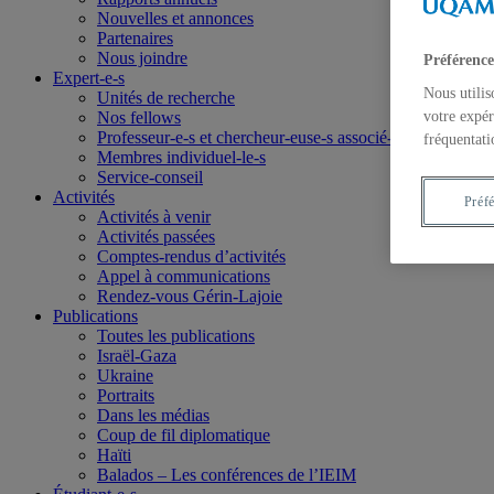
Nouvelles et annonces
Partenaires
Nous joindre
Préférence
Expert-e-s
Nous utilis
Unités de recherche
Nos fellows
votre expér
Professeur-e-s et chercheur-euse-s associé-e-s
fréquentati
Membres individuel-le-s
Service-conseil
Activités
Préf
Activités à venir
Activités passées
Comptes-rendus d’activités
Appel à communications
Rendez-vous Gérin-Lajoie
Publications
Toutes les publications
Israël-Gaza
Ukraine
Portraits
Dans les médias
Coup de fil diplomatique
Haïti
Balados – Les conférences de l’IEIM