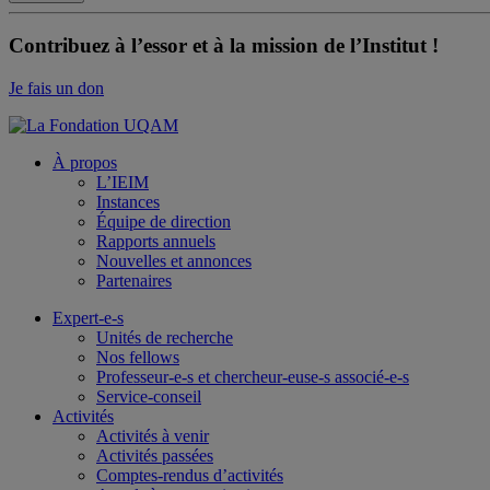
Contribuez à l’essor et à la mission de l’Institut !
Je fais un don
À propos
L’IEIM
Instances
Équipe de direction
Rapports annuels
Nouvelles et annonces
Partenaires
Expert-e-s
Unités de recherche
Nos fellows
Professeur-e-s et chercheur-euse-s associé-e-s
Service-conseil
Activités
Activités à venir
Activités passées
Comptes-rendus d’activités