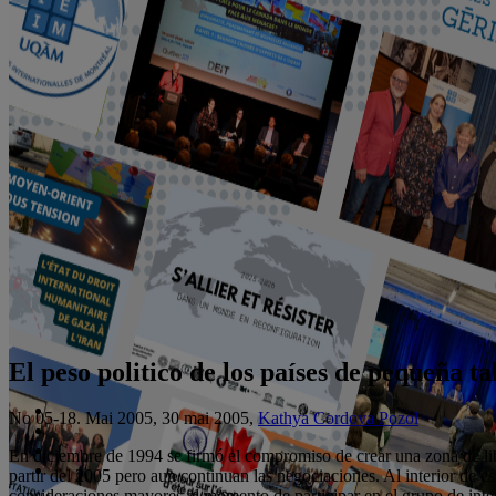
El peso politico de los países de pequeña t
No 05-18. Mai 2005, 30 mai 2005,
Kathya Cordova Pozol
En diciembre de 1994 se firmó el compromiso de crear una zona de li
partir del 2005 pero aun continuan las negociaciones. Al interior de
consideraciones mayores al momento de participar en el grupo de integ