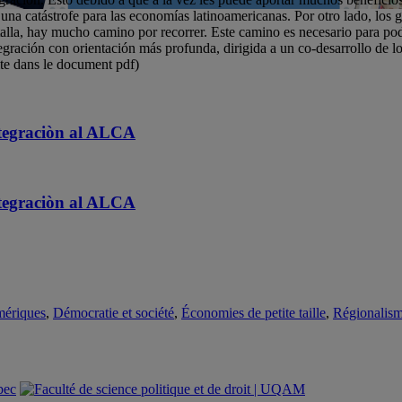
na catástrofe para las economías latinoamericanas. Por otro lado, los g
la, hay mucho camino por recorrer. Este camino es necesario para poder
ración con orientación más profunda, dirigida a un co-desarrollo de l
ite dans le document pdf)
integraciòn al ALCA
integraciòn al ALCA
mériques
,
Démocratie et société
,
Économies de petite taille
,
Régionalis