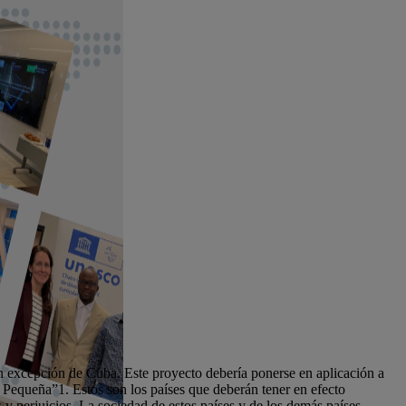
 excepción de Cuba. Este proyecto debería ponerse en aplicación a
 Pequeña”1. Estos son los países que deberán tener en efecto
y perjuicios. La sociedad de estos países y de los demás países