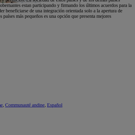
obernantes estan participando y firmando los últimos acuerdos para la
 beneficiarse de una integración orientada solo a la apertura de
os países más pequeños es una opción que presenta mejores
me
,
Communauté andine
,
Español