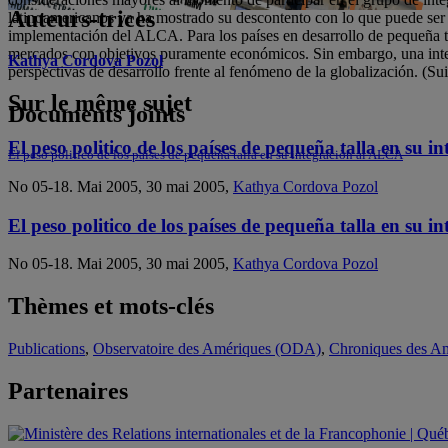
Auteurs-trices
latinoamericanos ya ha mostrado su descontento con lo que puede ser u
implementación del ALCA. Para los países en desarrollo de pequeña tal
mercados con objetivos puramente económicos. Sin embargo, una integ
Kathya Cordova Pozol
perspectivas de desarrollo frente al fenómeno de la globalización. (Su
Sur le même sujet
Documents joints
El peso politico de los países de pequeña talla en su 
El peso politico de los países de pequeña talla en su integraciòn al ALCA
No 05-18. Mai 2005, 30 mai 2005,
Kathya Cordova Pozol
El peso politico de los países de pequeña talla en su 
No 05-18. Mai 2005, 30 mai 2005,
Kathya Cordova Pozol
Thèmes et mots-clés
Publications
,
Observatoire des Amériques (ODA)
,
Chroniques des A
Partenaires