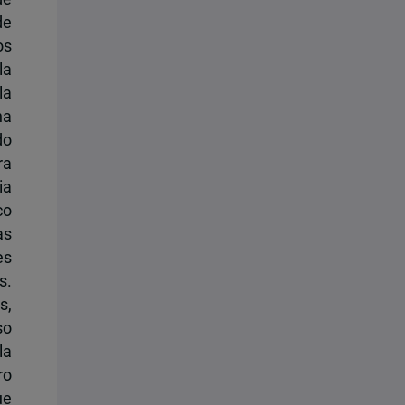
de
os
la
la
na
do
ra
ia
co
as
es
s.
s,
so
la
ro
ue