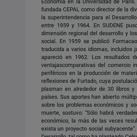
Economía en la Universidad de París.
fundada CEPAL como director de la divi
la superintendencia para el Desarrol
entre 1959 y 1964. En SUDENE puso e
dimensión regional del desarrollo y lo
social. En 1959 se publicó Formaca
traducida a varios idiomas, incluidos
apareció en 1962. Los resultados de
ventajascomparativas del comercio int
periféricos en la producción de mater
reflexiones de Furtado, cuya postulac
plasman en alrededor de 30 libros y
países. Sus aportes han abierto múltip
sobre los problemas económicos y so
muerte, sostuvo: “Sólo habrá verdade
económico, la más de las veces resul
exista un proyecto social subyacen
Desarrollo, tal como ha planteado Cels