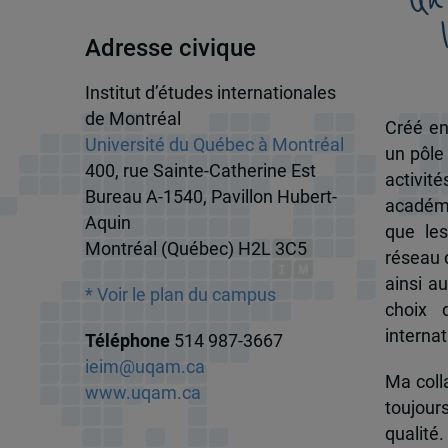
Adresse civique
Institut d’études internationales
de Montréal
Créé en
Université du Québec à Montréal
un pôle
400, rue Sainte-Catherine Est
activit
Bureau A-1540, Pavillon Hubert-
académi
Aquin
que les
Montréal (Québec) H2L 3C5
réseau d
ainsi a
* Voir le plan du campus
choix 
internat
Téléphone
514 987-3667
ieim@uqam.ca
Ma colla
www.uqam.ca
toujour
qualité.