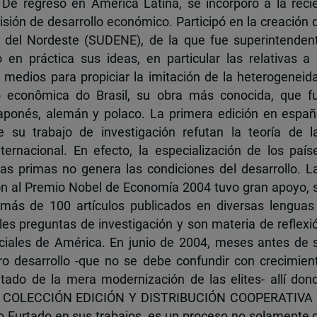
 De regreso en América Latina, se incorporó a la reci
sión de desarrollo económico. Participó en la creación 
lo del Nordeste (SUDENE), de la que fue superintenden
n práctica sus ideas, en particular las relativas a 
s medios para propiciar la imitación de la heterogeneid
o econômica do Brasil, su obra más conocida, que f
 japonés, alemán y polaco. La primera edición en españ
 su trabajo de investigación refutan la teoría de l
ernacional. En efecto, la especialización de los país
ias primas no genera las condiciones del desarrollo. L
ión al Premio Nobel de Economía 2004 tuvo gran apoyo, 
 más de 100 artículos publicados en diversas lenguas
les preguntas de investigación y son materia de reflexi
ciales de América. En junio de 2004, meses antes de 
ro desarrollo -que no se debe confundir con crecimien
tado de la mera modernización de las elites- allí don
te”. COLECCIÓN EDICIÓN Y DISTRIBUCIÓN COOPERATIVA 
o Furtado en sus trabajos, es un proceso no solamente 