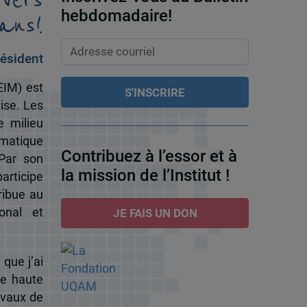
ans!
hebdomadaire!
ésident
EIM) est
ise. Les
e milieu
omatique
Contribuez à l’essor et à
 Par son
la mission de l’Institut !
participe
ribue au
onal et
JE FAIS UN DON
 que j’ai
de haute
ravaux de