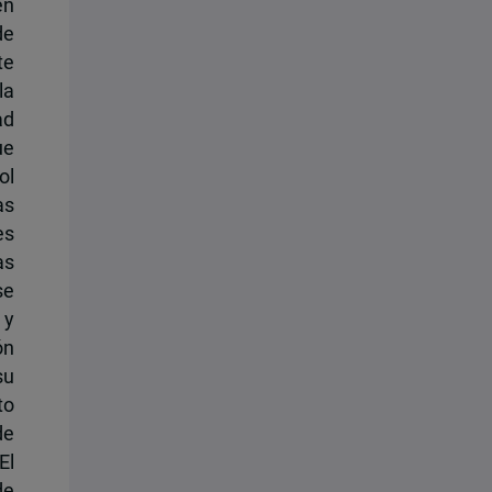
én
de
te
la
ad
ue
ol
as
es
as
se
 y
ón
su
to
de
El
de