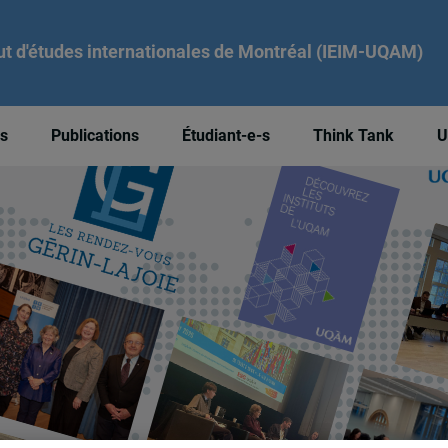
tut d'études internationales de Montréal (IEIM-UQAM)
és
Publications
Étudiant-e-s
Think Tank
U