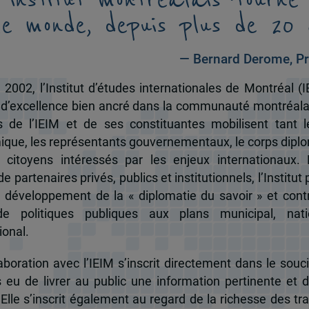
le monde, depuis plus de 20 
— Bernard Derome, Pr
 2002, l’Institut d’études internationales de Montréal (I
 d’excellence bien ancré dans la communauté montréala
és de l’IEIM et de ses constituantes mobilisent tant l
que, les représentants gouvernementaux, le corps dipl
 citoyens intéressés par les enjeux internationaux.
e partenaires privés, publics et institutionnels, l’Institut 
u développement de la « diplomatie du savoir » et cont
de politiques publiques aux plans municipal, nati
ional.
boration avec l’IEIM s’inscrit directement dans le souci
s eu de livrer au public une information pertinente et 
 Elle s’inscrit également au regard de la richesse des t