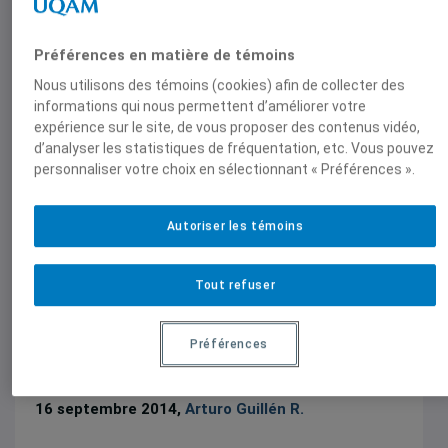
inversión extranjera directa bajo el
TLCAN (2004).}
Préférences en matière de témoins
Nous utilisons des témoins (cookies) afin de collecter des
informations qui nous permettent d’améliorer votre
grja@xanum.uam.mx
expérience sur le site, de vous proposer des contenus vidéo,
http://www.ceim.uqam.ca
d’analyser les statistiques de fréquentation, etc. Vous pouvez
personnaliser votre choix en sélectionnant « Préférences ».
Autoriser les témoins
Publications et activités
Tout refuser
Notes de conférence
Préférences
RECOVERY? OR DEFLATION AND NEW
FINANCIAL CRISES?
16 septembre 2014,
Arturo Guillén R.