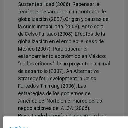
Sustentabilidad (2008). Repensar la
teoría del desarrollo en un contexto de
globalización (2007).Orígen y causas de
la crisis inmobiliaria (2008). Antologia
de Celso Furtado (2008). Efectos de la
globalización en el empleo: el caso de
México (2007). Para superar el
estancamiento económico en México:
“nudos críticos” de un proyecto nacional
de desarrollo (2007). An Alternative
Strategy for Development in Celso
Furtado’s Thinking (2006). Las
estrategias de los gobiernos de
América del Norte en el marco de las
negociaciones del ALCA (2006).
Revisitando la teoría del desarrollo bajo
la globalización (2004). Flujos de