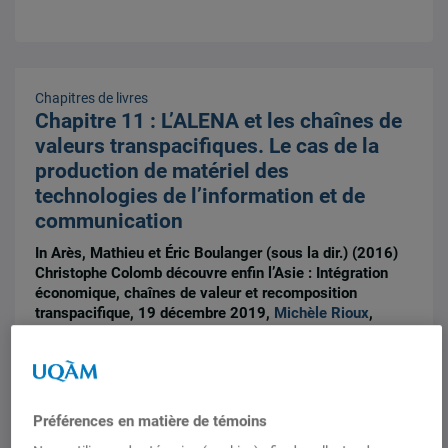
Chapitres de livres
Chapitre 11 : L’ALENA et les chaînes de
valeurs transpacifiques. Le cas de la
production de matériel des
technologies de l’information et de
communication
In Arès, Mathieu et Éric Boulanger (sous la dir.) (2016)
Christophe Colomb découvre enfin l’Asie : Intégration
économique, chaînes de valeur et recomposition
transpacifique, 19 décembre 2019,
Michèle Rioux
,
Mathieu Arès
,
Ping Huang
Préférences en matière de témoins