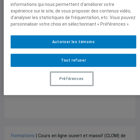
informations qui nous permettent d’améliorer votre
expérience sur le site, de vous proposer des contenus vidéo,
d’analyser les statistiques de fréquentation, etc. Vous pouvez
personnaliser votre choix en sélectionnant « Préférences ».
Autoriser les témoins
Formations
| Ateliers de formation proposés par l'Acfas
Tout refuser
Acfas – Formations en communication
scientifique
Préférences
Chaque vendredi, 12h00-14h00, en ligne
Formations
| Cours en ligne ouvert et massif (CLOM) de