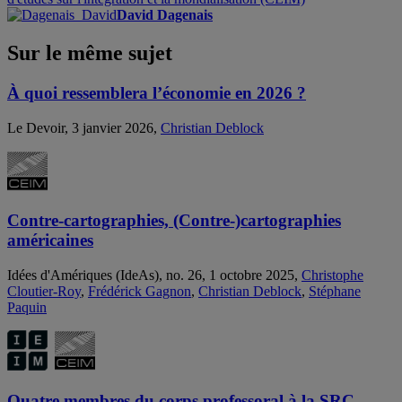
David Dagenais
Sur le même sujet
À quoi ressemblera l’économie en 2026 ?
Le Devoir, 3 janvier 2026,
Christian Deblock
Contre-cartographies, (Contre-)cartographies
américaines
Idées d'Amériques (IdeAs), no. 26, 1 octobre 2025,
Christophe
Cloutier-Roy
,
Frédérick Gagnon
,
Christian Deblock
,
Stéphane
Paquin
Quatre membres du corps professoral à la SRC