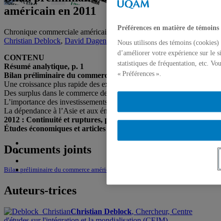
américain en 2011
Préférences en matière de témoins
Chronique commerciale américaine, vol. 5, no 1, 17 janvier 2012,
Christian Deblock
,
David Dagenais
Nous utilisons des témoins (cookies) 
d’améliorer votre expérience sur le s
CONTENU
statistiques de fréquentation, etc. V
Résumé analytique, p. 1
« Préférences ».
Bilan préliminaire du commerce américain en 2011
Une croissance plus rapide des exportations, p. 2
Des surplus dans le commerce des services, p. 4
L’importance des investissements américains à l’étranger, p.5
La dépendance à l’Asie et aux énergies fossiles, p. 6
2012 : Continuité et ruptures, p. 7
Études économiques et articles connexes, p. 8
Documents joints
Bilan préliminaire du commerce américain en 2011
Auteurs-trices
Christian Deblock
, Chercheur, Centre
d'études sur l'intégration et la mondialisation (CEIM)