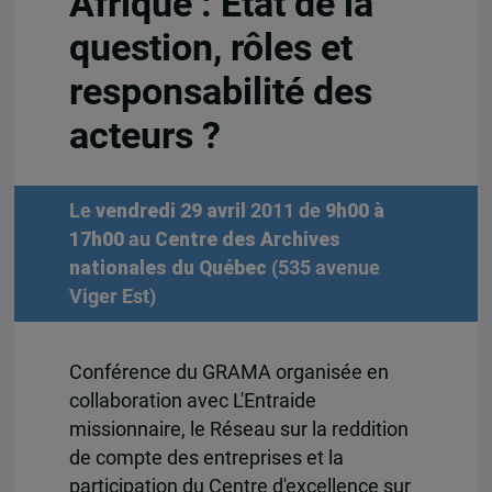
Afrique : État de la
question, rôles et
responsabilité des
acteurs ?
Le
vendredi 29 avril
2011 de
9h00 à
17h00
au
Centre des Archives
nationales du Québec
(535 avenue
Viger Est)
Conférence du GRAMA organisée en
collaboration avec L'Entraide
missionnaire, le Réseau sur la reddition
de compte des entreprises et la
participation du Centre d'excellence sur