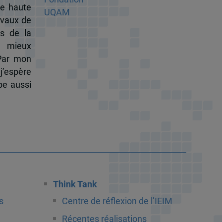
de haute
ravaux de
s de la
à mieux
 Par mon
j’espère
pe aussi
Think Tank
s
Centre de réflexion de l’IEIM
Récentes réalisations