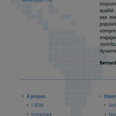
toujour
qualité.
ses me
popula
compren
engagem
contrib
dynamiqu
Bernar
À propos
Exper
L’IEIM
Uni
Instances
Nos