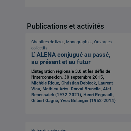
Publications et activités
Chapitres de livres
,
Monographies
,
Ouvrages
collectifs
L’ ALENA conjugué au passé,
au présent et au futur
L'intégration régionale 3.0 et les défis de
l'interconnexion, 30 septembre 2015,
Michèle Rioux
,
Christian Deblock
,
Laurent
Viau
,
Mathieu Arès
,
Dorval Brunelle
,
Afef
Benessaieh (1972-2021)
,
Henri Regnault
,
Gilbert Gagné
,
Yves Bélanger (1952-2014)
Notes de recherche