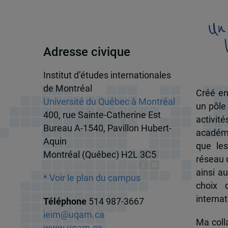
Un
Adresse civique
Institut d’études internationales
de Montréal
Créé en
Université du Québec à Montréal
un pôle
400, rue Sainte-Catherine Est
activit
Bureau A-1540, Pavillon Hubert-
académi
Aquin
que les
Montréal (Québec) H2L 3C5
réseau d
ainsi a
* Voir le plan du campus
choix 
internat
Téléphone
514 987-3667
ieim@uqam.ca
Ma colla
www.uqam.ca