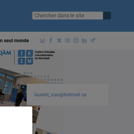
n seul monde
laurent_viau@hotmail.ca