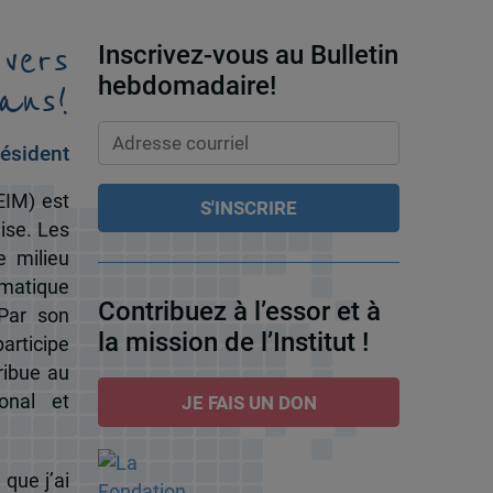
 vers
Inscrivez-vous au Bulletin
ans!
hebdomadaire!
ésident
EIM) est
ise. Les
e milieu
omatique
Contribuez à l’essor et à
 Par son
la mission de l’Institut !
participe
ribue au
onal et
JE FAIS UN DON
 que j’ai