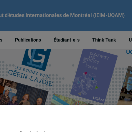
tut d'études internationales de Montréal (IEIM-UQAM)
és
Publications
Étudiant-e-s
Think Tank
U