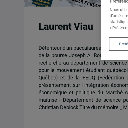
Préféren
Nous utili
d’améliore
statistiqu
Laurent Viau
« Préféren
Préf
Détenteur d'un baccalauréat en Économie
de la bourse Joseph A. Bombardier du
recherche au département de science
pour le mouvement étudiant québécois
Québec) et de la FEUQ (Fédération é
présentement sur l'intégration écono
économique et politique du Marché c
maîtrise - Département de science pol
Christian Deblock Titre du mémoire _ Mer