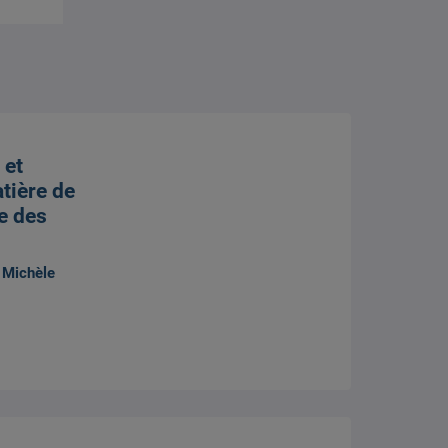
 et
tière de
e des
,
Michèle