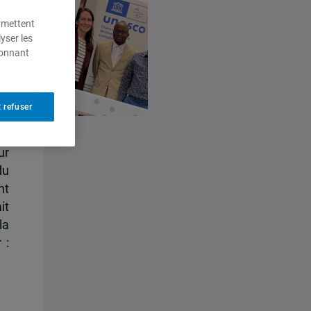
ermettent
yser les
ionnant
 refuser
re
se
ur
du
nt
it
la
 :