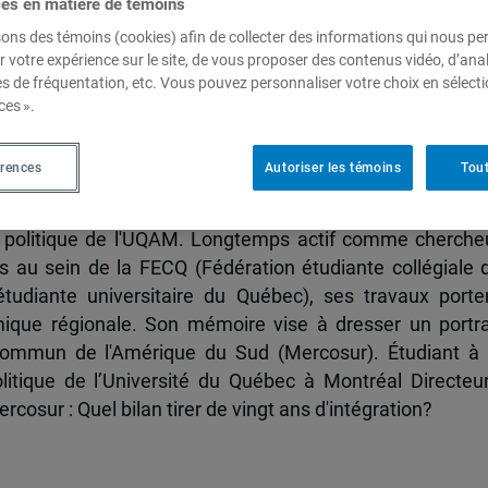
ces en matière de témoins
sons des témoins (cookies) afin de collecter des informations qui nous p
r votre expérience sur le site, de vous proposer des contenus vidéo, d’anal
es de fréquentation, etc. Vous pouvez personnaliser votre choix en sélect
ces ».
érences
Autoriser les témoins
Tout
 et politique de l'Université de Montréal et récipiendai
 CRSH, Laurent Viau complète actuellement une maîtri
 politique de l'UQAM. Longtemps actif comme cherche
 au sein de la FECQ (Fédération étudiante collégiale 
tudiante universitaire du Québec), ses travaux porte
mique régionale. Son mémoire vise à dresser un portra
ommun de l'Amérique du Sud (Mercosur). Étudiant à 
itique de l’Université du Québec à Montréal Directeur
cosur : Quel bilan tirer de vingt ans d'intégration?