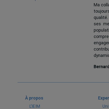
Ma colla
toujour
qualité.
ses me
popula
compren
engagem
contrib
dynamiqu
Bernar
À propos
Exper
L’IEIM
Uni