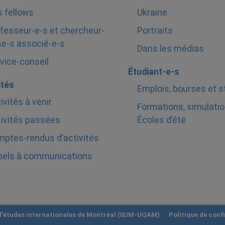
 fellows
Ukraine
fesseur-e-s et chercheur-
Portraits
e-s associé-e-s
Dans les médias
vice-conseil
Étudiant-e-s
ités
Emplois, bourses et 
ivités à venir
Formations, simulatio
ivités passées
Écoles d’été
ptes-rendus d’activités
pels à communications
 d'études internationales de Montréal (IEIM-UQAM)
Politique de confi