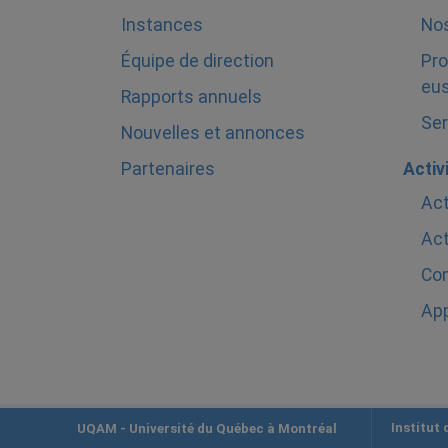
Instances
Nos
Équipe de direction
Pro
eus
Rapports annuels
Ser
Nouvelles et annonces
Partenaires
Activ
Act
Act
Com
Ap
Institut
UQAM
- Université du Québec à Montréal