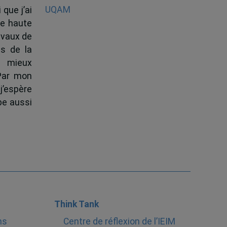
 que j’ai
de haute
ravaux de
s de la
à mieux
 Par mon
j’espère
pe aussi
Think Tank
ns
Centre de réflexion de l’IEIM