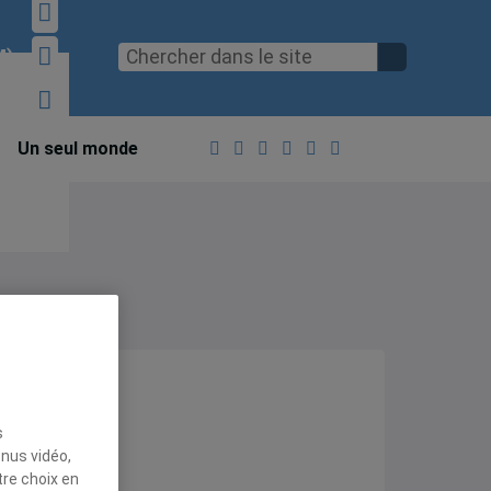
M)
Un seul monde
ctifs
s
enus vidéo,
ommercial
tre choix en
enne et le