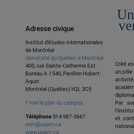
Un
ve
Adresse civique
Institut d’études internationales
de Montréal
Université du Québec à Montréal
Créé en
400, rue Sainte-Catherine Est
un pôle
Bureau A-1540, Pavillon Hubert-
activit
Aquin
académ
Montréal (Québec) H2L 3C5
diploma
Par son
* Voir le plan du campus
l’Instit
Téléphone
514 987-3667
et cont
ieim@uqam.ca
national
www.uqam.ca