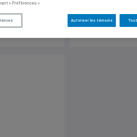
nant « Préférences ».
Canada, 30 novembre 2015
Deblock
,
Stéphane Paquin
,
Lebullenger
,
Michèle Rioux
érences
Autoriser les témoins
Tout
Tchéhouali
,
Antonios Vlass