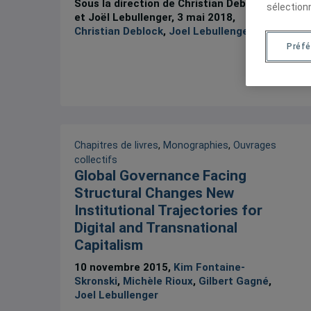
Sous la direction de Christian Deblock
sélection
et Joël Lebullenger, 3 mai 2018,
Christian Deblock
,
Joel Lebullenger
Préf
Chapitres de livres
,
Monographies
,
Ouvrages
collectifs
Global Governance Facing
Structural Changes New
Institutional Trajectories for
Digital and Transnational
Capitalism
10 novembre 2015,
Kim Fontaine-
Skronski
,
Michèle Rioux
,
Gilbert Gagné
,
Joel Lebullenger