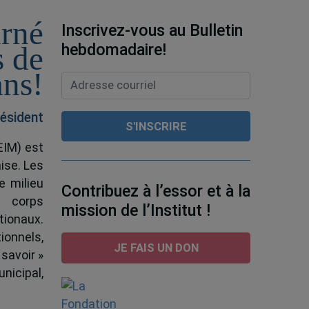
urné
Inscrivez-vous au Bulletin
hebdomadaire!
s de
ans!
ésident
EIM) est
ise. Les
e milieu
Contribuez à l’essor et à la
e corps
mission de l’Institut !
tionaux.
ionnels,
JE FAIS UN DON
 savoir »
nicipal,