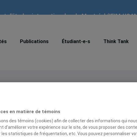
tut d'études internationales de Montréal (IEIM-UQA
tés
Publications
Étudiant-e-s
Think Tank
Monographies
,
Ouvrages colle
ces en matière de témoins
Un nouveau pont sur
l’Atlantique
isons des témoins (cookies) afin de collecter des informations qui nou
t d’améliorer votre expérience sur le site, de vous proposer des cont
L’Accord économique et c
r les statistiques de fréquentation, etc. Vous pouvez personnaliser vo
global entre l’Union europé