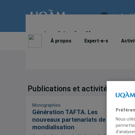
Insti
Joel Lebullenger
À propos
Expert-e-s
Activi
Publications et activités
Monographies
Préféren
Génération TAFTA. Les
nouveaux partenariats de la
Nous util
permetten
mondialisation
d’analyse