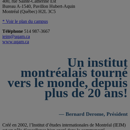
400, rue Sainte-Catherine Est
Bureau A-1540, Pavillon Hubert-Aquin
Montréal (Québec) H2L 3C5
* Voir le plan du campus
Téléphone
514 987-3667
ieim@uqam.ca
www.uqam.ca
Un institut
montréalais tourné
vers le monde, depuis
plus de 20 ans!
— Bernard Derome, Président
Créé en 2002, l’Institut d’études internationales de Montréal (IEIM)