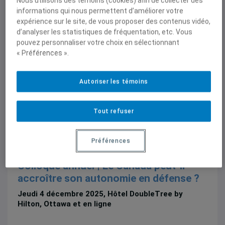
Nous utilisons des témoins (cookies) afin de collecter des
réémergences et mutations des
informations qui nous permettent d’améliorer votre
dynamiques politiques dans un monde
expérience sur le site, de vous proposer des contenus vidéo,
incertain
d’analyser les statistiques de fréquentation, etc. Vous
pouvez personnaliser votre choix en sélectionnant
Jeudi 27 et vendredi 28 novembre 2025, 8h30 à
« Préférences ».
16h00, Université de Montréal
Autoriser les témoins
Tout refuser
Préférences
Colloque
Colloque annuel | Le Canada peut-il
accroître son autonomie en défense ?
Jeudi 4 décembre 2025, Hôtel DoubleTree by
Hilton, Ottawa et en ligne