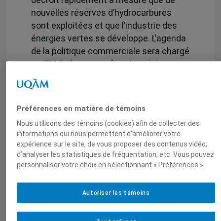
décroît rapidement à mesure que de
nouvelles réserves d’hydrocarbures
sont exploitées et que l’industrie des
énergies vertes se développe. L’agenda
de la politique commerciale sera chargé
en 2013. Nous en présentons ici
quelques éléments. Au niveau des
négociations commerciales, l’Accord
stratégique transpacifique de
Préférences en matière de témoins
partenariat économique (TPP)
Nous utilisons des témoins (cookies) afin de collecter des
continuera de retenir notre attention.
informations qui nous permettent d’améliorer votre
Les États-Unis entameront aussi en
expérience sur le site, de vous proposer des contenus vidéo,
2013 deux nouvelles négociations
d’analyser les statistiques de fréquentation, etc. Vous pouvez
personnaliser votre choix en sélectionnant « Préférences ».
majeures. Une première en vue de
conclure un accord de libre-échange
avec l’Union européenne, une seconde
Autoriser les témoins
avec 46 pays pour libéraliser encore
davantage le commerce des services.