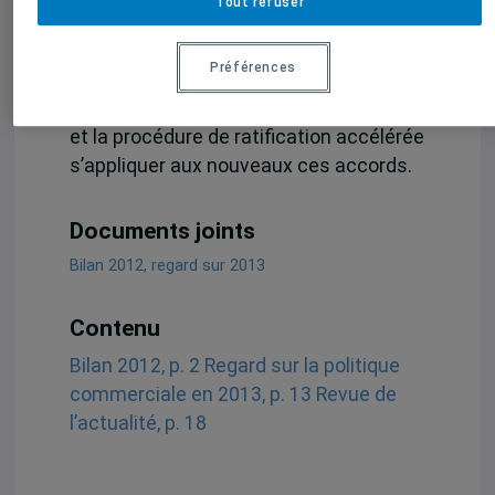
Tout refuser
Tôt ou tard, l’administration Obama
devra se résoudre à demander au
Préférences
Congrès le mandat de négocier si elle
souhaite voir ces négociations aboutir
et la procédure de ratification accélérée
s’appliquer aux nouveaux ces accords.
Documents joints
Bilan 2012, regard sur 2013
Contenu
Bilan 2012, p. 2
Regard sur la politique
commerciale en 2013, p. 13
Revue de
l’actualité, p. 18